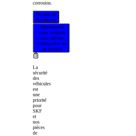
corrosion.
Trouver un
distributeur
Sélectionnez
votre véhicule
pour vérifier
l’adéquation de
ce produit
La
sécurité
des
véhicules
est
une
priorité
pour
SKF
et
nos
pièces
de