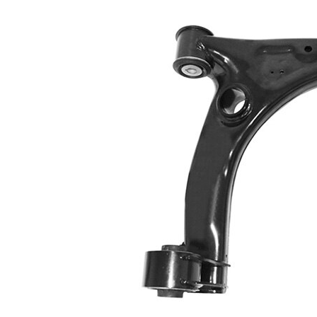
barre
Type de bras
oscillant
oscillant
transversal
Article
complémentaire
sans rotule
/ Info
de
complémentaire
suspension
2
Forme de bras
Bras
oscillant
triangulaire
Numéro
VKDS
d'article en
321118
paire