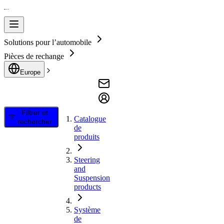
Solutions pour l’automobile
Pièces de rechange
Europe
Filtrer et
Catalogue
rechercher
de
produits
Steering
and
Suspension
products
Système
de