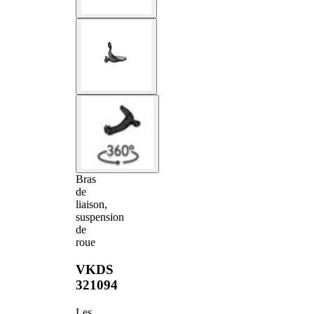
Bras
de
liaison,
suspension
de
roue
VKDS
321094
Les