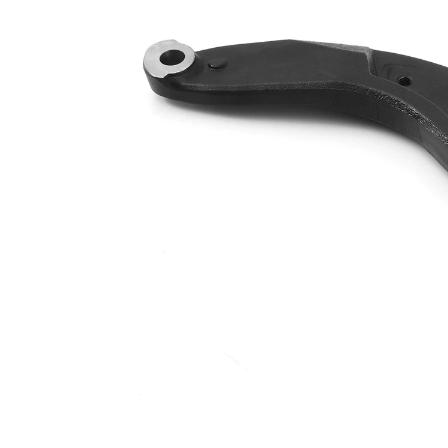
Matériel
Acier
barre
Type de bras
oscillant
oscillant
transversal
Article
complémentaire
sans rotule
/ Info
de
complémentaire
suspension
2
Numéro
VKDS
d'article en
321095
paire