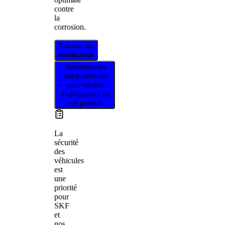
contre
la
corrosion.
Trouver un
distributeur
Sélectionnez
votre véhicule
pour vérifier
l’adéquation de
ce produit
La
sécurité
des
véhicules
est
une
priorité
pour
SKF
et
nos