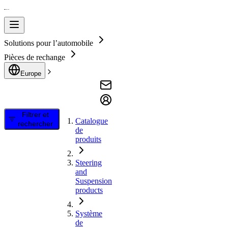
Solutions pour l’automobile
Pièces de rechange
Europe
Filtrer et
Catalogue
rechercher
de
produits
Steering
and
Suspension
products
Système
de