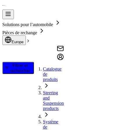
Solutions pour l’automobile
Pièces de rechange
Europe
Filtrer et
Catalogue
rechercher
de
produits
Steering
and
Suspension
products
Système
de