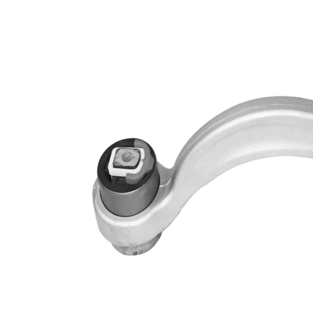
Informations produit
Propriété
Valeur
Longueur
385 mm
Diamètre de
12,2 mm
l'alésage
barre
Type de bras
oscillant
oscillant
transversal
Article
avec
complémentaire/Info
graisse
complémentaire
synthétique
Article
avec rotule
complémentaire /
de
Info complémentaire
suspension
2
Taraudage/Filetage
M12 x 1,5
1
Numéro d'article en
VKDS
paire
321034 B