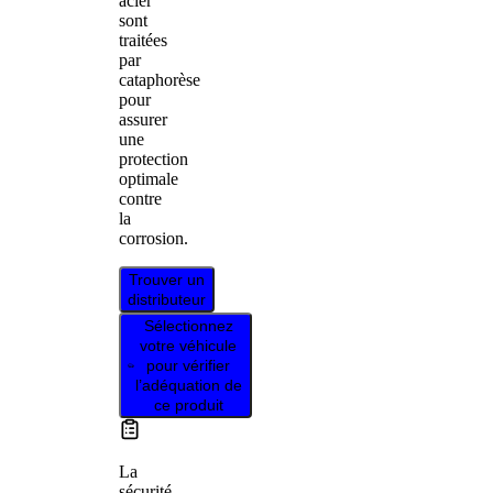
acier
sont
traitées
par
cataphorèse
pour
assurer
une
protection
optimale
contre
la
corrosion.
Trouver un
distributeur
Sélectionnez
votre véhicule
pour vérifier
l’adéquation de
ce produit
La
sécurité