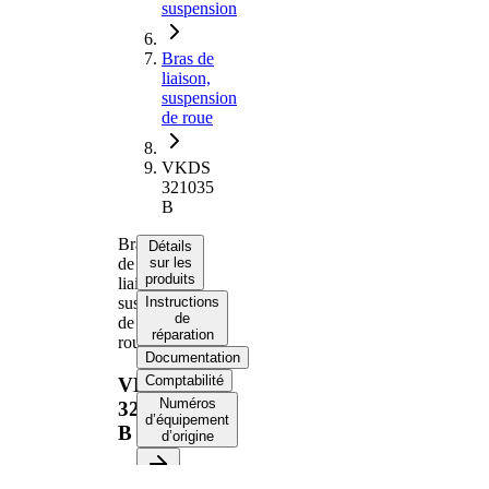
suspension
Bras de
liaison,
suspension
de roue
VKDS
321035
B
Bras
Détails
de
sur les
produits
liaison,
suspension
Instructions
de
de
réparation
roue
Documentation
Comptabilité
VKDS
Numéros
321035
d’équipement
B
d’origine