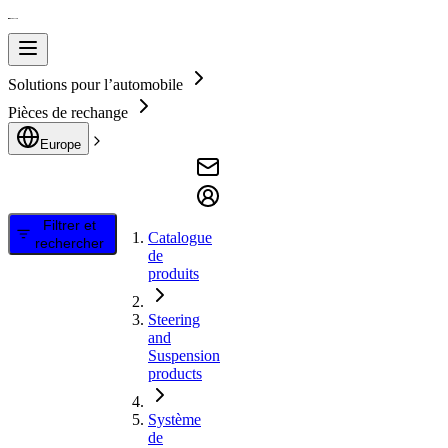
Solutions pour l’automobile
Pièces de rechange
Europe
Filtrer et
Catalogue
rechercher
de
produits
Steering
and
Suspension
products
Système
de