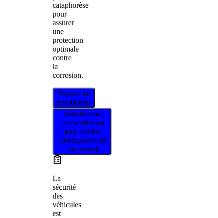
cataphorèse
pour
assurer
une
protection
optimale
contre
la
corrosion.
Trouver un
distributeur
Sélectionnez
votre véhicule
pour vérifier
l’adéquation de
ce produit
La
sécurité
des
véhicules
est