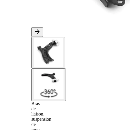
Bras
de
liaison,
suspension
de
roue