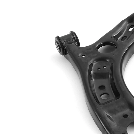
Tôle
Matériel
d'acier
barre
Type de bras
oscillant
oscillant
transversal
Article
complémentaire
sans rotule
/ Info
de
complémentaire
suspension
2
Forme de bras
Bras
oscillant
triangulaire
Numéro
VKDS
d'article en
321011
paire