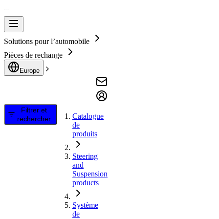
Solutions pour l’automobile
Pièces de rechange
Europe
Filtrer et
Catalogue
rechercher
de
produits
Steering
and
Suspension
products
Système
de