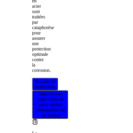
en
acier
sont
traitées
par
cataphorèse
pour
assurer
une
protection
optimale
contre
la
corrosion.
Trouver un
distributeur
Sélectionnez
votre véhicule
pour vérifier
l’adéquation de
ce produit