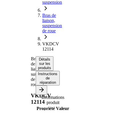
suspension
Bras de
liaison,
suspension
de roue
VKDCV
12114
Bras
Détails
de
sur les
produits
liaison,
suspension
Instructions
de
de
réparation
roue
VKDCV
Informations
12114
produit
Propriété
Valeur
660
Longueur
mm
Diamètre