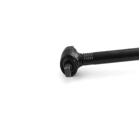
de
19 mm
l'alésage
pour
diamètre
50 mm
de tuyau