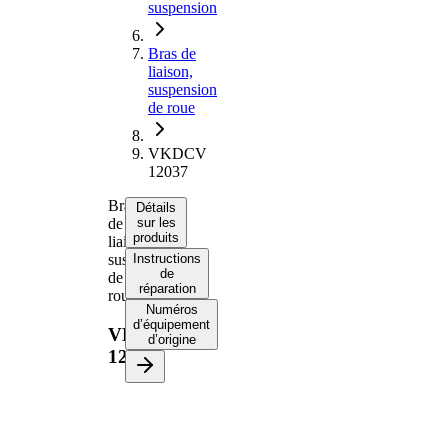
suspension
Bras de
liaison,
suspension
de roue
VKDCV
12037
Bras
Détails
de
sur les
produits
liaison,
suspension
Instructions
de
de
réparation
roue
Numéros
d’équipement
VKDCV
d’origine
12037
Informations produit
Propriété
Valeur
Écartement