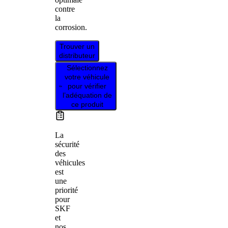
contre
la
corrosion.
Trouver un
distributeur
Sélectionnez
votre véhicule
pour vérifier
l’adéquation de
ce produit
La
sécurité
des
véhicules
est
une
priorité
pour
SKF
et
nos