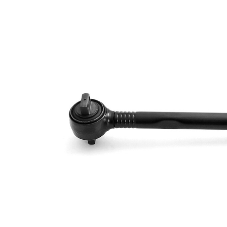
des trous
125
1/Ecartement
des trous 2
666
Longueur
mm
Diamètre de
14 mm
l'alésage
pour
diamètre de
48 mm
tube