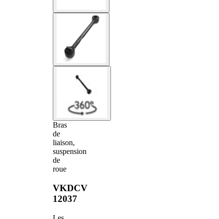
Bras
de
liaison,
suspension
de
roue
VKDCV
12037
Les