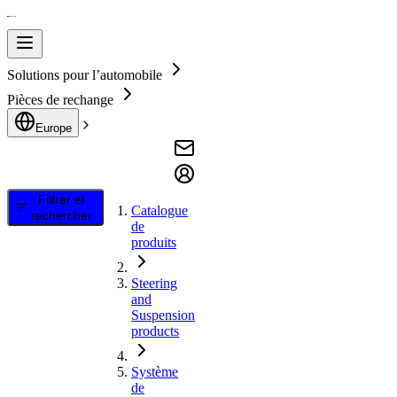
Solutions pour l’automobile
Pièces de rechange
Europe
Filtrer et
Catalogue
rechercher
de
produits
Steering
and
Suspension
products
Système
de