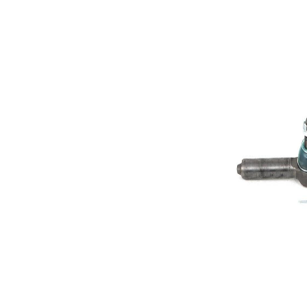
Taraudage/Filetage
M30x1.5
2
Dimension du
26,2 mm
cône 1