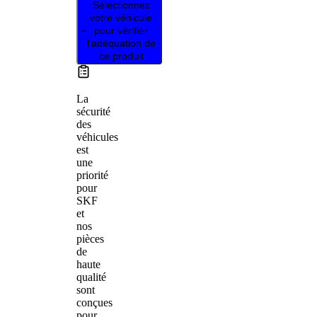
Sélectionnez
votre véhicule
pour vérifier
l’adéquation de
ce produit
La
sécurité
des
véhicules
est
une
priorité
pour
SKF
et
nos
pièces
de
haute
qualité
sont
conçues
pour