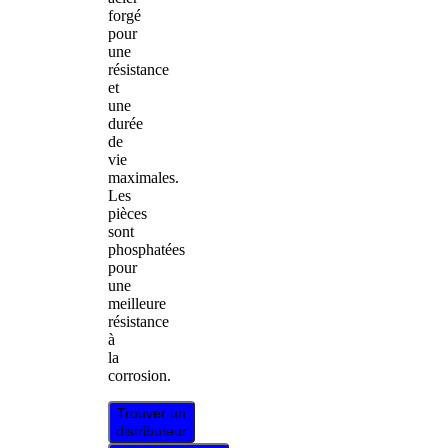
forgé
pour
une
résistance
et
une
durée
de
vie
maximales.
Les
pièces
sont
phosphatées
pour
une
meilleure
résistance
à
la
corrosion.
Trouver un
distributeur