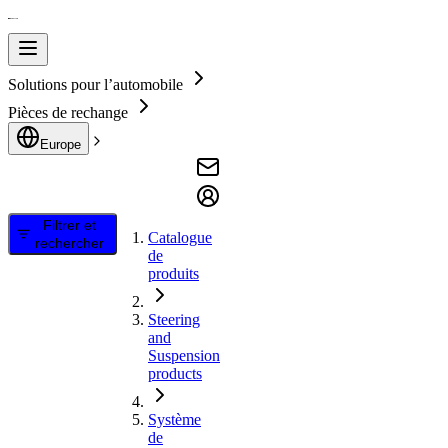
Solutions pour l’automobile
Pièces de rechange
Europe
Filtrer et
Catalogue
rechercher
de
produits
Steering
and
Suspension
products
Système
de