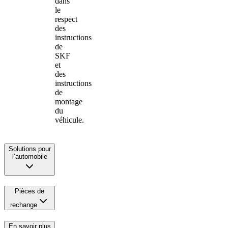
dans
le
respect
des
instructions
de
SKF
et
des
instructions
de
montage
du
véhicule.
Solutions pour
l’automobile
Pièces de
rechange
En savoir plus