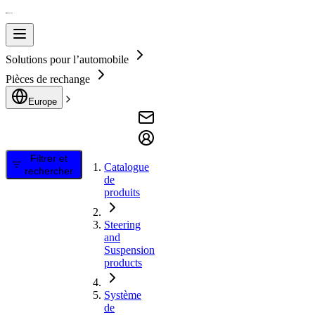
Solutions pour l’automobile
Pièces de rechange
Europe
Filtrer et
Catalogue
rechercher
de
produits
Steering
and
Suspension
products
Système
de