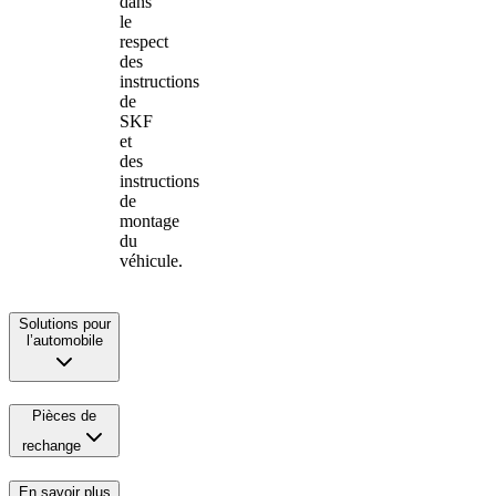
dans
le
respect
des
instructions
de
SKF
et
des
instructions
de
montage
du
véhicule.
Solutions pour
l’automobile
Pièces de
rechange
En savoir plus