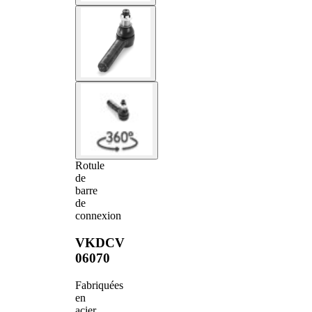
Rotule
de
barre
de
connexion
VKDCV
06070
Fabriquées
en
acier