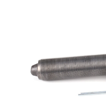
141
Longueur
mm
M30 x
Filetage
1,5
extérieur
RHT
mm
Dimension
24 mm
du cône 1
Dimension
26 mm
du cône 2