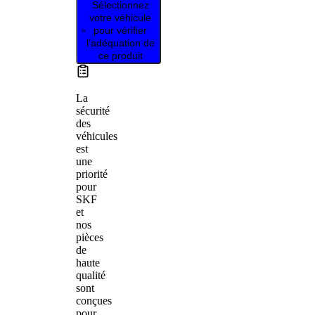
Sélectionnez
votre véhicule
pour vérifier
l’adéquation de
ce produit
La
sécurité
des
véhicules
est
une
priorité
pour
SKF
et
nos
pièces
de
haute
qualité
sont
conçues
pour