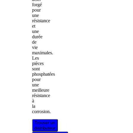
forgé
pour
une
résistance
et
une
durée
de
vie
maximales.
Les
pièces
sont
phosphatées
pour
une
meilleure
résistance
à
la
corrosion.
Trouver un
distributeur