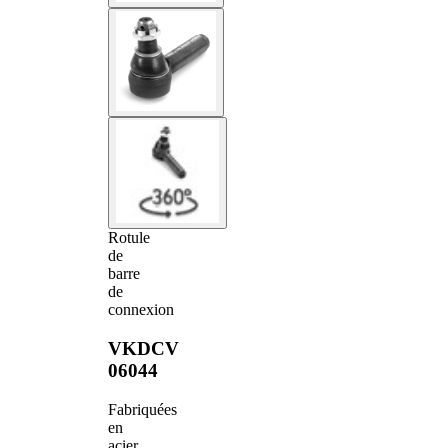
Rotule
de
barre
de
connexion
VKDCV
06044
Fabriquées
en
acier