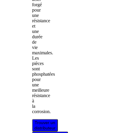
forgé
pour
une
résistance
et
une
durée
de
vie
maximales.
Les
pièces
sont
phosphatées
pour
une
meilleure
résistance
à
la
corrosion.
Trouver un
distributeur