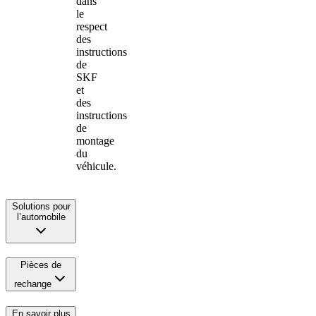
dans
le
respect
des
instructions
de
SKF
et
des
instructions
de
montage
du
véhicule.
Solutions pour
l’automobile
Pièces de
rechange
En savoir plus