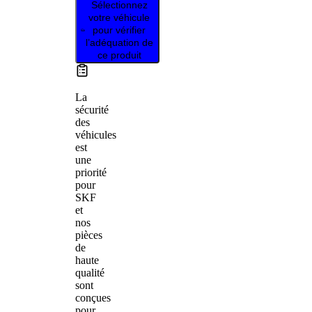
Sélectionnez
votre véhicule
pour vérifier
l’adéquation de
ce produit
La
sécurité
des
véhicules
est
une
priorité
pour
SKF
et
nos
pièces
de
haute
qualité
sont
conçues
pour