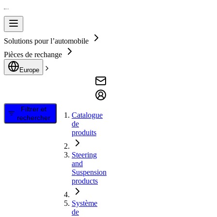
Solutions pour l’automobile
Pièces de rechange
Europe
Filtrer et
Catalogue
rechercher
de
produits
Steering
and
Suspension
products
Système
de