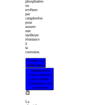
phosphatées
ou
revêtues
par
cataphorèse
pour
assurer
une
meilleure
résistance
à
la
corrosion.
Trouver un
distributeur
Sélectionnez
votre véhicule
pour vérifier
l’adéquation de
ce produit
La