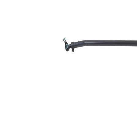
mm
pour
diamètre de
52 mm
tuyau
Dimension
30,2
du cône 1
mm
Dimension
30,2
du cône 2
mm