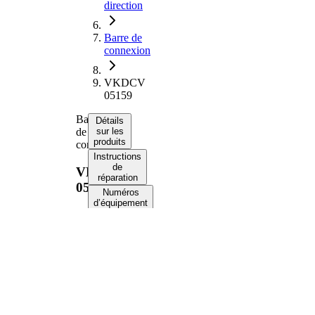
direction
Barre de
connexion
VKDCV
05159
Barre
Détails
de
sur les
produits
connexion
Instructions
de
VKDCV
réparation
05159
Numéros
d’équipement
d’origine
Informations produit
Propriété
Valeur
Côté
Essieu
d'assemblage
avant
1758
Longueur