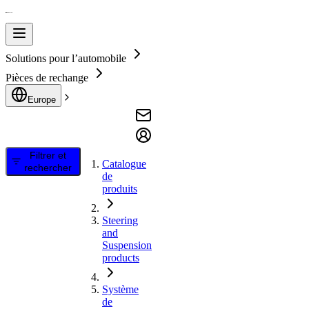
Solutions pour l’automobile
Pièces de rechange
Europe
Filtrer et
Catalogue
rechercher
de
produits
Steering
and
Suspension
products
Système
de