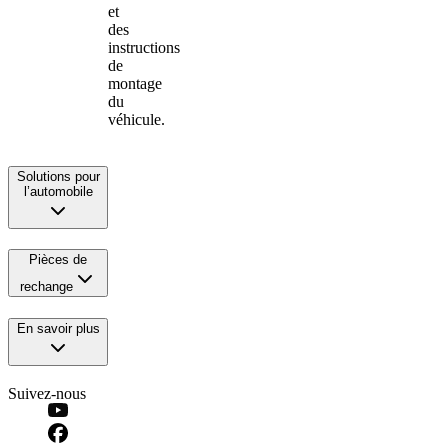
et
des
instructions
de
montage
du
véhicule.
Solutions pour
l’automobile
Pièces de
rechange
En savoir plus
Suivez-nous