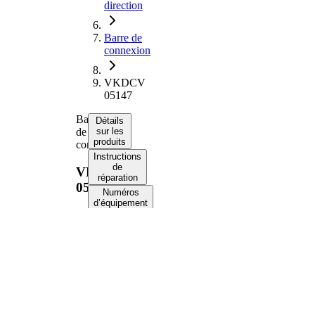
direction
Barre de
connexion
VKDCV
05147
Barre
Détails
de
sur les
produits
connexion
Instructions
de
VKDCV
réparation
05147
Numéros
d’équipement
d’origine
Informations produit
Propriété
Valeur
Côté
Essieu
d'assemblage
avant
2086
Longueur