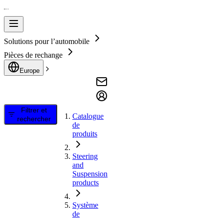
Solutions pour l’automobile
Pièces de rechange
Europe
Filtrer et
Catalogue
rechercher
de
produits
Steering
and
Suspension
products
Système
de