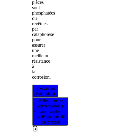
pièces
sont
phosphatées
ou
revêtues
par
cataphorèse
pour
assurer
une
meilleure
résistance
à
la
corrosion.
Trouver un
distributeur
Sélectionnez
votre véhicule
pour vérifier
l’adéquation de
ce produit