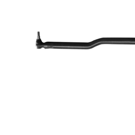
mm
pour
diamètre de
62 mm
tuyau
Dimension
28,9
du cône 1
mm
Dimension
28,9
du cône 2
mm