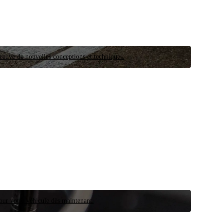
preuve de nouvelles conceptions et techniques.
our votre véhicule dès maintenant.