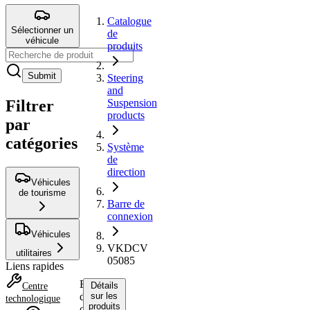
Catalogue
Sélectionner un
de
véhicule
produits
Submit
Steering
and
Filtrer
Suspension
products
par
catégories
Système
de
direction
Véhicules
de tourisme
Barre de
connexion
Véhicules
VKDCV
utilitaires
05085
Liens rapides
Barre
Détails
Centre
de
sur les
technologique
produits
connexion