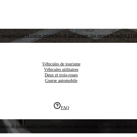
i rigoureux que la course automobile de haut niveau, qui permet de mettre à l'é
Véhicules de tourisme
Véhicules utilitaires
Deux et trois-roues
Course automobile
FAQ
hange de haute qualité disponibles partout dans le monde. Trouvez des pièces p