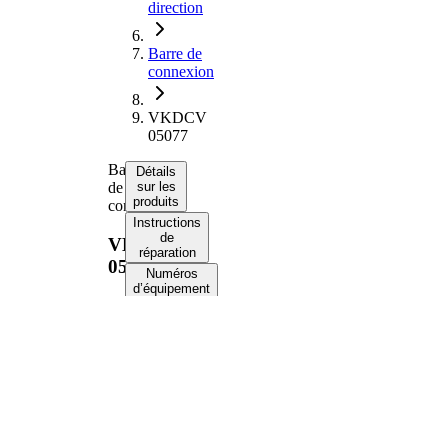
direction
Barre de
connexion
VKDCV
05077
Barre
Détails
de
sur les
produits
connexion
Instructions
de
VKDCV
réparation
05077
Numéros
d’équipement
d’origine
Informations produit
Propriété
Valeur
Côté
Essieu
d'assemblage
avant
1588
Longueur