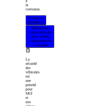
à
la
corrosion.
Trouver un
distributeur
Sélectionnez
votre véhicule
pour vérifier
l’adéquation de
ce produit
La
sécurité
des
véhicules
est
une
priorité
pour
SKF
et
nos