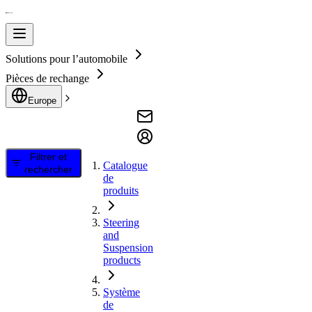
Solutions pour l’automobile
Pièces de rechange
Europe
Filtrer et
Catalogue
rechercher
de
produits
Steering
and
Suspension
products
Système
de