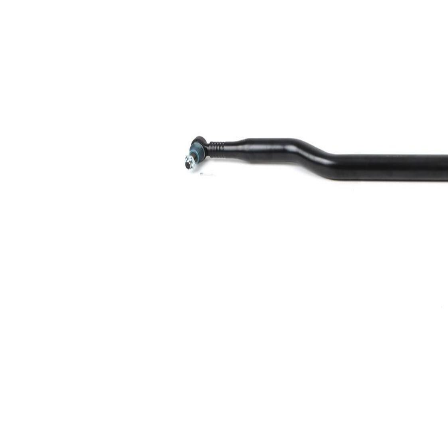
mm
pour
diamètre de
60 mm
tuyau
Dimension
30,2
du cône 1
mm
Dimension
30,2
du cône 2
mm