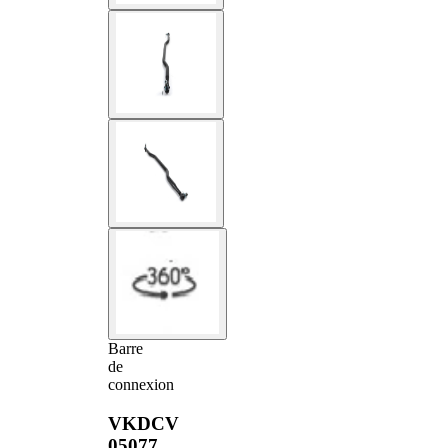
Barre
de
connexion
VKDCV
05077