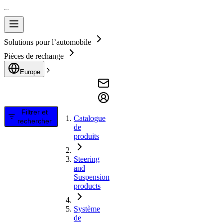
Solutions pour l’automobile
Pièces de rechange
Europe
Filtrer et
Catalogue
rechercher
de
produits
Steering
and
Suspension
products
Système
de