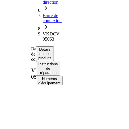
direction
Barre de
connexion
VKDCV
05063
Barre
Détails
de
sur les
produits
connexion
Instructions
de
VKDCV
réparation
05063
Numéros
d’équipement
d’origine
Informations produit
Propriété
Valeur
Côté
Essieu
d'assemblage
avant
1680
Longueur