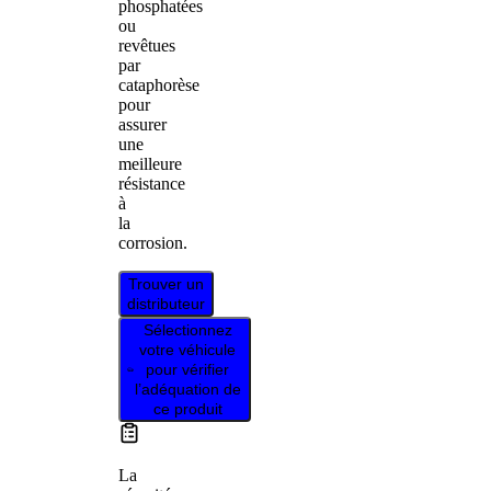
phosphatées
ou
revêtues
par
cataphorèse
pour
assurer
une
meilleure
résistance
à
la
corrosion.
Trouver un
distributeur
Sélectionnez
votre véhicule
pour vérifier
l’adéquation de
ce produit
La