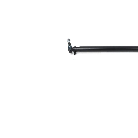
mm
pour
diamètre de
50 mm
tuyau
Dimension
32,2
du cône 1
mm
Dimension
32,2
du cône 2
mm