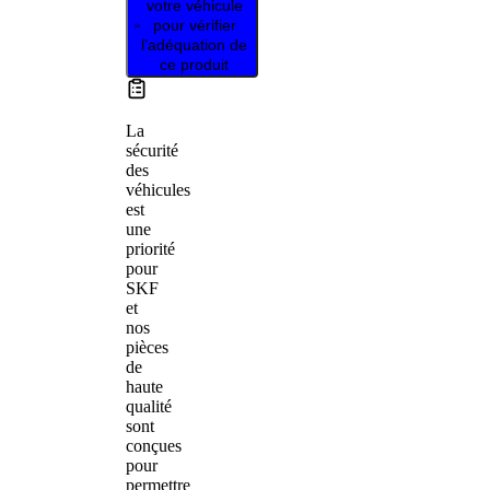
votre véhicule
pour vérifier
l’adéquation de
ce produit
La
sécurité
des
véhicules
est
une
priorité
pour
SKF
et
nos
pièces
de
haute
qualité
sont
conçues
pour
permettre