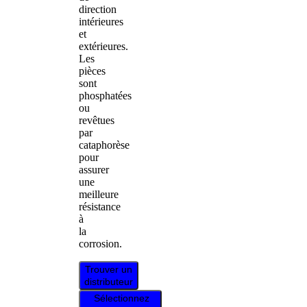
direction
intérieures
et
extérieures.
Les
pièces
sont
phosphatées
ou
revêtues
par
cataphorèse
pour
assurer
une
meilleure
résistance
à
la
corrosion.
Trouver un
distributeur
Sélectionnez