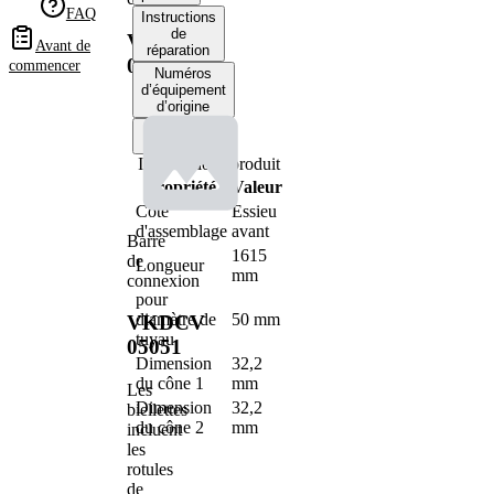
FAQ
Instructions
de
VKDCV
Avant de
réparation
05051
commencer
Numéros
d’équipement
d’origine
Informations produit
Propriété
Valeur
Côté
Essieu
d'assemblage
avant
Barre
1615
de
Longueur
mm
connexion
pour
diamètre de
50 mm
VKDCV
tuyau
05051
Dimension
32,2
du cône 1
mm
Les
Dimension
32,2
biellettes
du cône 2
mm
incluent
les
rotules
de