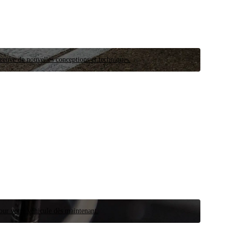
preuve de nouvelles conceptions et techniques.
our votre véhicule dès maintenant.