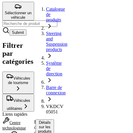
Catalogue
Sélectionner un
de
véhicule
produits
Submit
Steering
and
Filtrer
Suspension
products
par
catégories
Système
de
direction
Véhicules
de tourisme
Barre de
connexion
Véhicules
VKDCV
utilitaires
05051
Liens rapides
Barre
Détails
Centre
de
sur les
technologique
produits
connexion