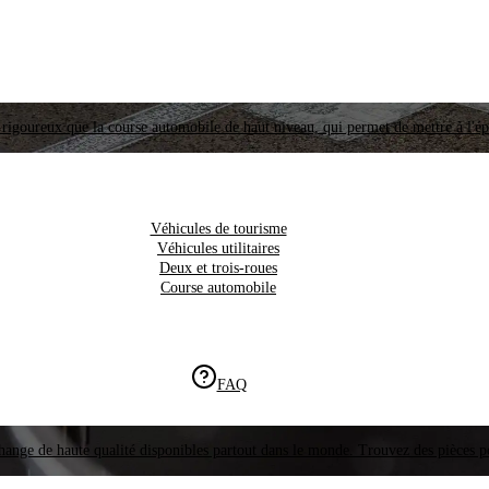
i rigoureux que la course automobile de haut niveau, qui permet de mettre à l'é
Véhicules de tourisme
Véhicules utilitaires
Deux et trois-roues
Course automobile
FAQ
hange de haute qualité disponibles partout dans le monde. Trouvez des pièces p