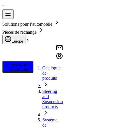
Solutions pour l’automobile
Pièces de rechange
Europe
Filtrer et
Catalogue
rechercher
de
produits
Steering
and
Suspension
products
Système
de