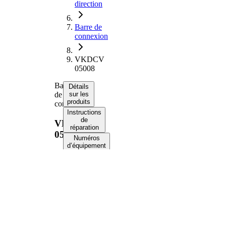
direction
Barre de
connexion
VKDCV
05008
Barre
Détails
de
sur les
produits
connexion
Instructions
de
VKDCV
réparation
05008
Numéros
d’équipement
d’origine
Informations
produit
Propriété
Valeur
1743
Longueur
mm