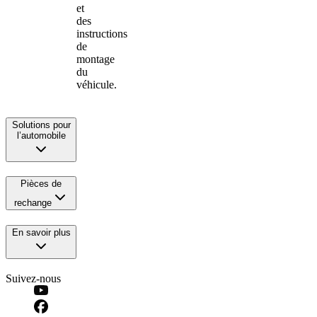
et
des
instructions
de
montage
du
véhicule.
Solutions pour
l’automobile
Pièces de
rechange
En savoir plus
Suivez-nous