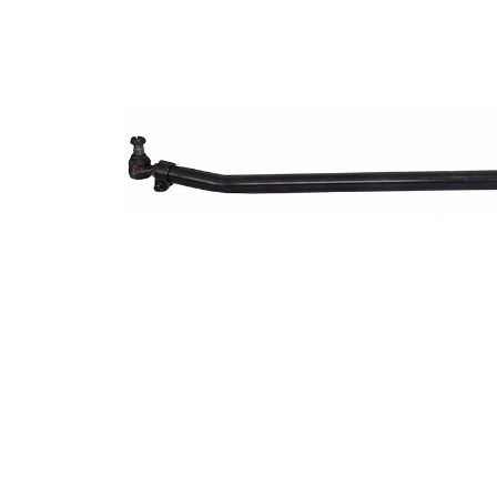
Diamètre
de
52 mm
l'alésage
Dimension
27 mm
du cône 1
Dimension
30 mm
du cône 2