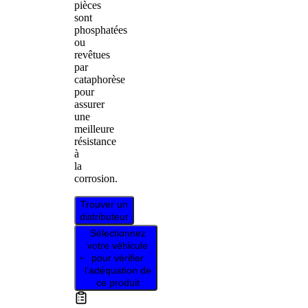
pièces
sont
phosphatées
ou
revêtues
par
cataphorèse
pour
assurer
une
meilleure
résistance
à
la
corrosion.
Trouver un
distributeur
Sélectionnez
votre véhicule
pour vérifier
l’adéquation de
ce produit