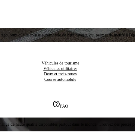
i rigoureux que la course automobile de haut niveau, qui permet de mettre à l'é
Véhicules de tourisme
Véhicules utilitaires
Deux et trois-roues
Course automobile
FAQ
hange de haute qualité disponibles partout dans le monde. Trouvez des pièces p