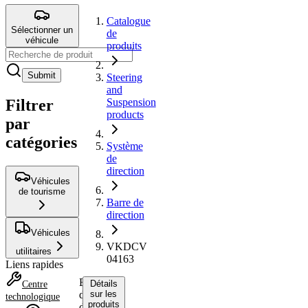
Catalogue
Sélectionner un
de
véhicule
produits
Submit
Steering
and
Filtrer
Suspension
products
par
catégories
Système
de
direction
Véhicules
de tourisme
Barre de
direction
Véhicules
VKDCV
utilitaires
04163
Liens rapides
Barre
Détails
Centre
de
sur les
technologique
produits
direction