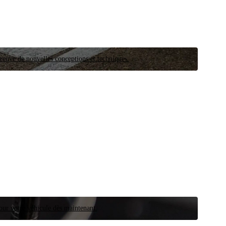
preuve de nouvelles conceptions et techniques.
our votre véhicule dès maintenant.