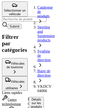
Catalogue
Sélectionner un
de
véhicule
produits
Submit
Steering
and
Filtrer
Suspension
products
par
catégories
Système
de
direction
Véhicules
de tourisme
Barre de
direction
Véhicules
VKDCV
utilitaires
04066
Liens rapides
Barre
Détails
Centre
de
sur les
technologique
produits
direction