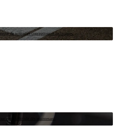
preuve de nouvelles conceptions et techniques.
our votre véhicule dès maintenant.