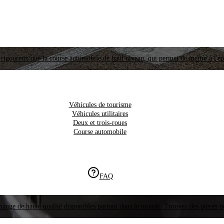
i rigoureux que la course automobile de haut niveau, qui permet de mettre à l'é
Véhicules de tourisme
Véhicules utilitaires
Deux et trois-roues
Course automobile
FAQ
hange de haute qualité disponibles partout dans le monde. Trouvez des pièces p