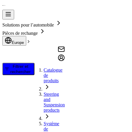
Solutions pour l’automobile
Pièces de rechange
Europe
Filtrer et
Catalogue
rechercher
de
produits
Steering
and
Suspension
products
Système
de