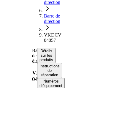
direction
Barre de
direction
VKDCV
04057
Barre
Détails
de
sur les
produits
direction
Instructions
de
VKDCV
réparation
04057
Numéros
d’équipement
d’origine
Informations
produit
Propriété
Valeur
1685
Longueur
mm