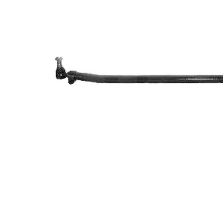
Diamètre
de
50 mm
l'alésage
Dimension
29 mm
du cône 1
Dimension
32 mm
du cône 2