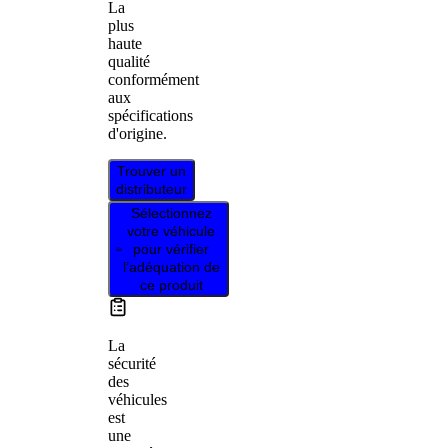
La
plus
haute
qualité
conformément
aux
spécifications
d'origine.
Trouver un
distributeur
Sélectionnez
votre véhicule
pour vérifier
l’adéquation de
ce produit
La
sécurité
des
véhicules
est
une