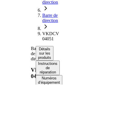
direction
Barre de
direction
VKDCV
04051
Barre
Détails
de
sur les
produits
direction
Instructions
de
VKDCV
réparation
04051
Numéros
d’équipement
d’origine
Informations
produit
Propriété
Valeur
785
Longueur
mm