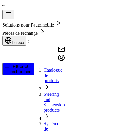
Solutions pour l’automobile
Pièces de rechange
Europe
Filtrer et
Catalogue
rechercher
de
produits
Steering
and
Suspension
products
Système
de