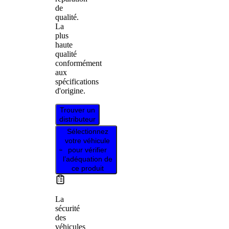
de
qualité.
La
plus
haute
qualité
conformément
aux
spécifications
d'origine.
Trouver un
distributeur
Sélectionnez
votre véhicule
pour vérifier
l’adéquation de
ce produit
La
sécurité
des
véhicules