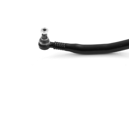
Diamètre
de
52 mm
l'alésage
Dimension
27 mm
du cône 1
Dimension
30 mm
du cône 2