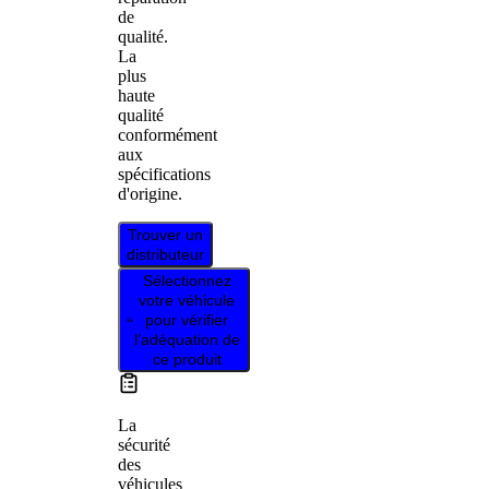
de
qualité.
La
plus
haute
qualité
conformément
aux
spécifications
d'origine.
Trouver un
distributeur
Sélectionnez
votre véhicule
pour vérifier
l’adéquation de
ce produit
La
sécurité
des
véhicules