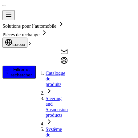
Solutions pour l’automobile
Pièces de rechange
Europe
Filtrer et
Catalogue
rechercher
de
produits
Steering
and
Suspension
products
Système
de