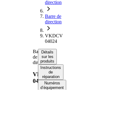
direction
Barre de
direction
VKDCV
04024
Barre
Détails
de
sur les
produits
direction
Instructions
de
VKDCV
réparation
04024
Numéros
d’équipement
d’origine
Informations
produit
Propriété
Valeur
878
Longueur
mm