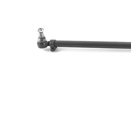
Diamètre
de
38 mm
l'alésage
Dimension
27 mm
du cône 1
Dimension
30 mm
du cône 2