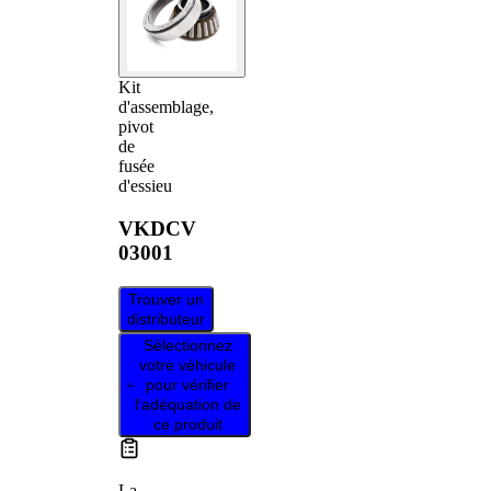
Kit
d'assemblage,
pivot
de
fusée
d'essieu
VKDCV
03001
Trouver un
distributeur
Sélectionnez
votre véhicule
pour vérifier
l’adéquation de
ce produit
La