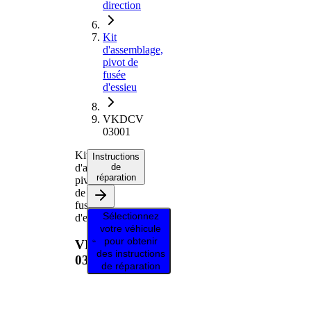
direction
Kit
d'assemblage,
pivot de
fusée
d'essieu
VKDCV
03001
Kit
Instructions
d'assemblage,
de
réparation
pivot
de
fusée
Sélectionnez
d'essieu
votre véhicule
pour obtenir
VKDCV
des instructions
03001
de réparation