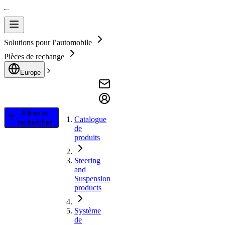
Solutions pour l’automobile
Pièces de rechange
Europe
Filtrer et
Catalogue
rechercher
de
produits
Steering
and
Suspension
products
Système
de