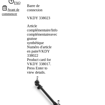
FAQ
Barre de
Avant de
connexion
commencer
VKDY 338023
Article
complémentaire/Info
complémentaire
avec
graisse
synthétique
Numéro d'article
en paire
VKDY
338022
Product card for
VKDY 338017
.
Press Enter to
view details.