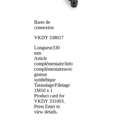
Barre de
connexion
VKDY 338017
Longueur
330
mm
Article
complémentaire/Info
complémentaire
avec
graisse
synthétique
Taraudage/Filetage
1
M10 x 1
Product card for
VKDY 331003
.
Press Enter to
view details.