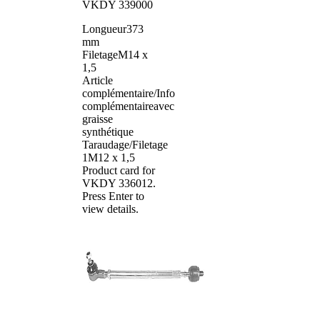
VKDY 339000
Longueur
373
mm
Filetage
M14 x
1,5
Article
complémentaire/Info
complémentaire
avec
graisse
synthétique
Taraudage/Filetage
1
M12 x 1,5
Product card for
VKDY 336012
.
Press Enter to
view details.