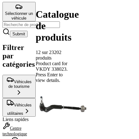
Catalogue
Sélectionner un
véhicule
de
produits
Submit
Filtrer
12 sur 23202
par
produits
catégories
Product card for
VKDY 338023
.
Press Enter to
view details.
Véhicules
de tourisme
Véhicules
utilitaires
Liens rapides
Centre
technologique