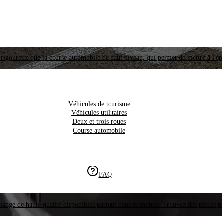
i rigoureux que la course automobile de haut niveau, qui permet de mettre à l'é
Véhicules de tourisme
Véhicules utilitaires
Deux et trois-roues
Course automobile
FAQ
hange de haute qualité disponibles partout dans le monde. Trouvez des pièces p