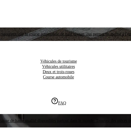
i rigoureux que la course automobile de haut niveau, qui permet de mettre à l'é
Véhicules de tourisme
Véhicules utilitaires
Deux et trois-roues
Course automobile
FAQ
hange de haute qualité disponibles partout dans le monde. Trouvez des pièces p