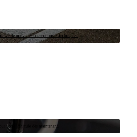
preuve de nouvelles conceptions et techniques.
our votre véhicule dès maintenant.