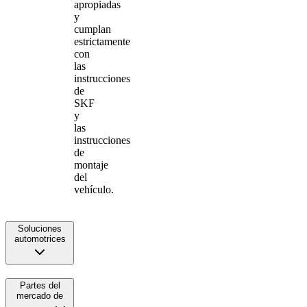
apropiadas
y
cumplan
estrictamente
con
las
instrucciones
de
SKF
y
las
instrucciones
de
montaje
del
vehículo.
Soluciones
automotrices
Partes del
mercado de