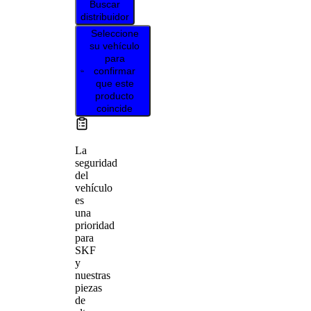
Buscar
distribuidor
Seleccione
su vehículo
para
confirmar
que este
producto
coincide
La
seguridad
del
vehículo
es
una
prioridad
para
SKF
y
nuestras
piezas
de