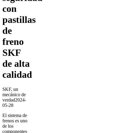
con
pastillas
de
freno
SKF
de alta
calidad
SKF, un
mecánico de
verdad
2024-
05-28
El sistema de
frenos es uno
de los
componentes