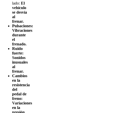
lado:
El
vehículo
se desvía
al
frenar.
Pulsaciones:
Vibraciones
durante
el
frenado.
Ruido
fuerte:
Sonidos
inusuales
al
frenar.
Cambios
en la
resistencia
del
pedal de
freno:
Variaciones
en la
presión