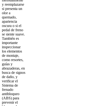
mensualmente
y reemplazarse
si presenta un
olor a
quemado,
apariencia
oscura o si el
pedal de freno
se siente suave.
También es
importante
inspeccionar
los elementos
de montaje,
como resortes,
guías y
abrazaderas, en
busca de signos
de daño, y
verificar el
Sistema de
frenado
antibloqueo
(ABS) para
prevenir el