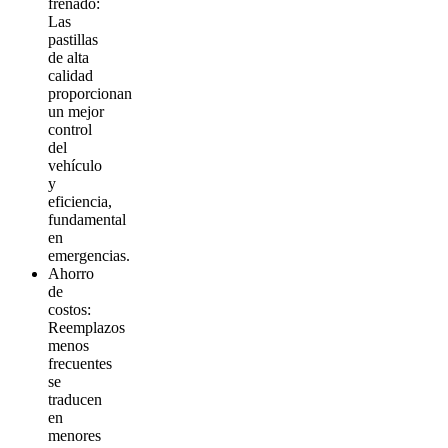
frenado:
Las
pastillas
de alta
calidad
proporcionan
un mejor
control
del
vehículo
y
eficiencia,
fundamental
en
emergencias.
Ahorro
de
costos:
Reemplazos
menos
frecuentes
se
traducen
en
menores