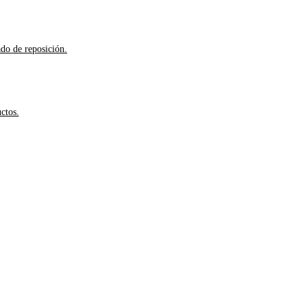
ado de reposición.
ctos.