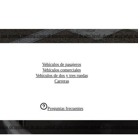
 una prueba rigurosa como el automovilismo de alto nivel, donde se prueban nu
Vehículos de pasajeros
Vehículos comerciales
Vehículos de dos y tres ruedas
Carreras
Preguntas frecuentes
ezas de repuesto de alta calidad con disponibilidad global. Encuentre repuestos