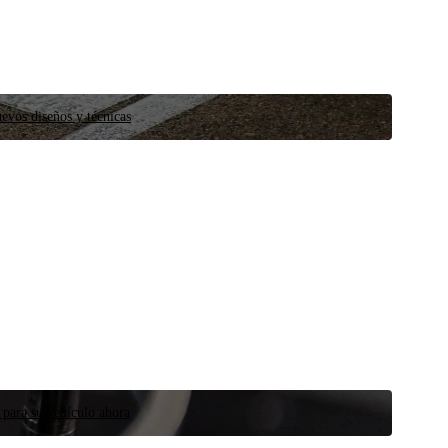
evos diseños y técnicas
 para su vehículo ahora