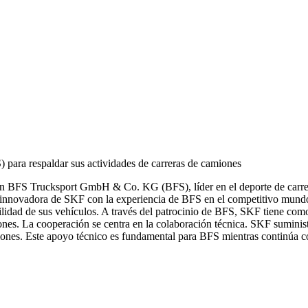
ra respaldar sus actividades de carreras de camiones
on BFS Trucksport GmbH & Co. KG (BFS), líder en el deporte de carrer
a innovadora de SKF con la experiencia de BFS en el competitivo mundo
bilidad de sus vehículos. A través del patrocinio de BFS, SKF tiene com
iones. La cooperación se centra en la colaboración técnica. SKF sumini
miones. Este apoyo técnico es fundamental para BFS mientras continúa co