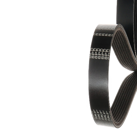
těžký
výkon
Žádná
SVHC
SVHC
substance
Materiál
Aramidy
řemene