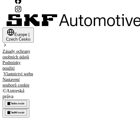
Europe
|
Czech
Česko
Zásady ochrany
osobních údajů
Podmínky
použití
Vlastnictví webu
Nastavení
souborů cookie
©
Autorská
práva