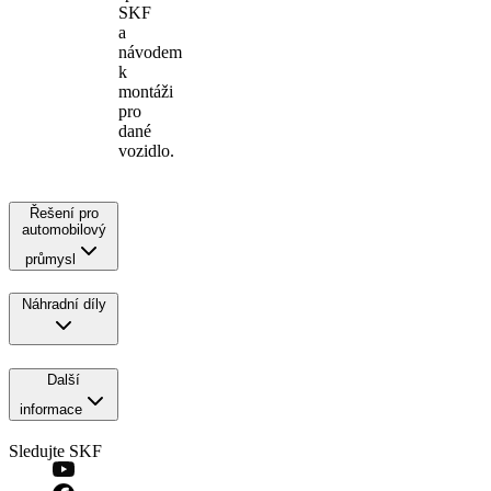
SKF
a
návodem
k
montáži
pro
dané
vozidlo.
Řešení pro
automobilový
průmysl
Náhradní díly
Další
informace
Sledujte SKF