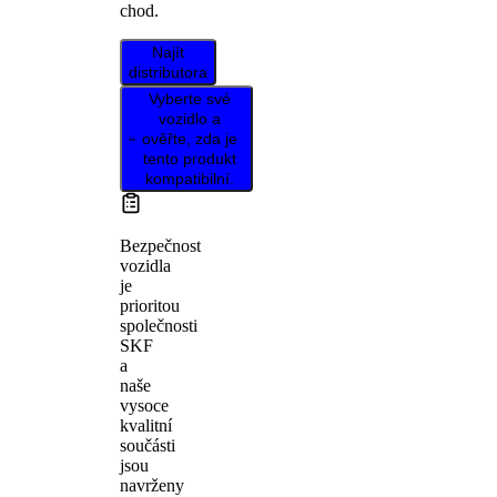
chod.
Najít
distributora
Vyberte své
vozidlo a
ověřte, zda je
tento produkt
kompatibilní.
Bezpečnost
vozidla
je
prioritou
společnosti
SKF
a
naše
vysoce
kvalitní
součásti
jsou
navrženy