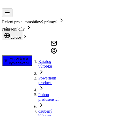
Řešení pro automobilový průmysl
Náhradní díly
Europe
Filtrování a
Katalog
vyhledávání
výrobků
Powertrain
products
Pohon
příslušenství
ozubený
klínový