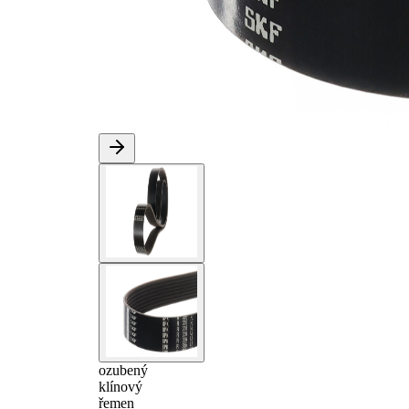
ozubený
klínový
řemen