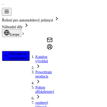
Řešení pro automobilový průmysl
Náhradní díly
Europe
Filtrování a
Katalog
vyhledávání
výrobků
Powertrain
products
Pohon
příslušenství
ozubený
klínový