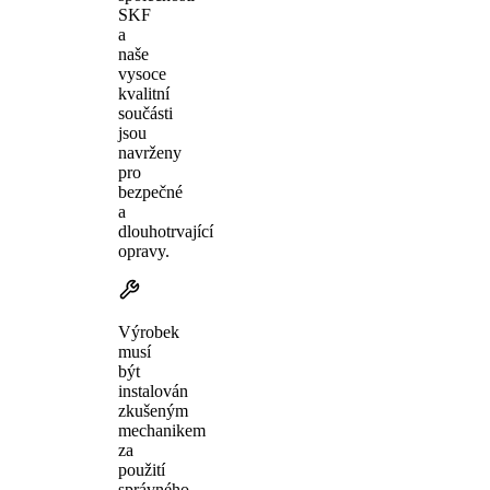
SKF
a
naše
vysoce
kvalitní
součásti
jsou
navrženy
pro
bezpečné
a
dlouhotrvající
opravy.
Výrobek
musí
být
instalován
zkušeným
mechanikem
za
použití
správného