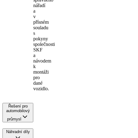
nářadí
a
v
přísném
souladu
s
pokyny
společnosti
SKF
a
návodem
k
montáži
pro
dané
vozidlo.
Řešení pro
automobilový
průmysl
Náhradní díly