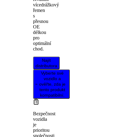
vícedrážkový
řemen
s
přesnou
OE
délkou
pro
optimální
chod.
Najít
distributora
Vyberte své
vozidlo a
ověřte, zda je
tento produkt
kompatibilní.
Bezpečnost
vozidla
je
prioritou
společnosti