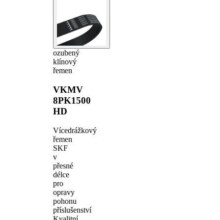
ozubený
klínový
řemen
VKMV
8PK1500
HD
Vícedrážkový
řemen
SKF
v
přesné
délce
pro
opravy
pohonu
příslušenství
Kvalitní