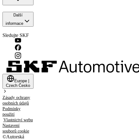
Další
informace
Sledujte SKF
Europe
|
Czech
Česko
Zásady ochrany
osobních údajů
Podmínky
použití
Vlastnictví webu
Nastavení
souborů cookie
©
Autorská