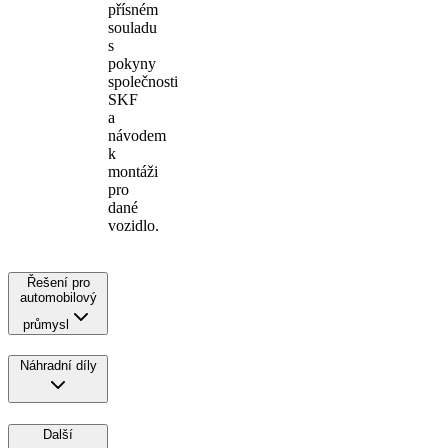
přísném
souladu
s
pokyny
společnosti
SKF
a
návodem
k
montáži
pro
dané
vozidlo.
Řešení pro
automobilový
průmysl
Náhradní díly
Další