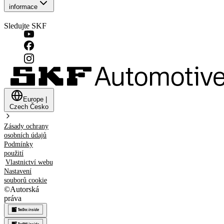
informace
Sledujte SKF
Europe
|
Czech
Česko
Zásady ochrany
osobních údajů
Podmínky
použití
Vlastnictví webu
Nastavení
souborů cookie
©
Autorská
práva