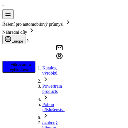
Řešení pro automobilový průmysl
Náhradní díly
Europe
Filtrování a
Katalog
vyhledávání
výrobků
Powertrain
products
Pohon
příslušenství
ozubený
klínový