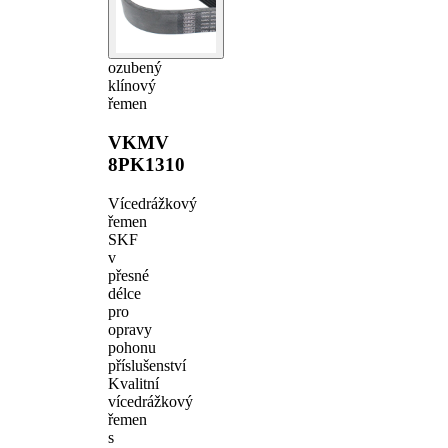
ozubený
klínový
řemen
VKMV
8PK1310
Vícedrážkový
řemen
SKF
v
přesné
délce
pro
opravy
pohonu
příslušenství
Kvalitní
vícedrážkový
řemen
s