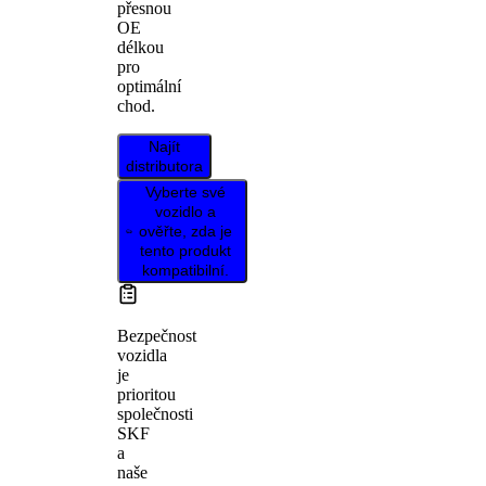
přesnou
OE
délkou
pro
optimální
chod.
Najít
distributora
Vyberte své
vozidlo a
ověřte, zda je
tento produkt
kompatibilní.
Bezpečnost
vozidla
je
prioritou
společnosti
SKF
a
naše