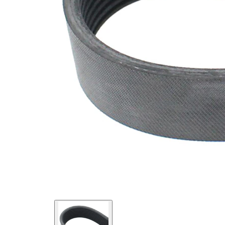
EPDM
(Ethylen-
Materiál
Propylen-
řemene
Dien-
Kautschuk)