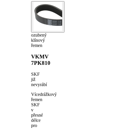
ozubený
klínový
řemen
VKMV
7PK810
SKF
již
nevyrábí
Vícedrážkový
řemen
SKF
v
přesné
délce
pro