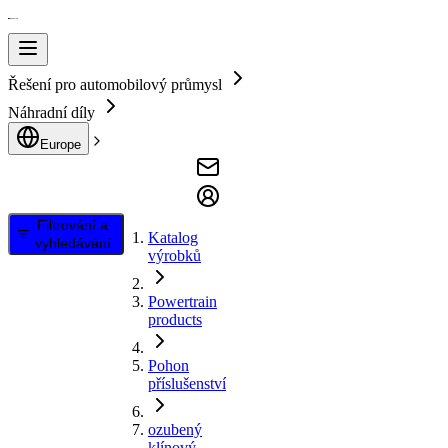
Řešení pro automobilový průmysl
Náhradní díly
Europe
Filtrování a
Katalog
vyhledávání
výrobků
Powertrain
products
Pohon
příslušenství
ozubený
klínový