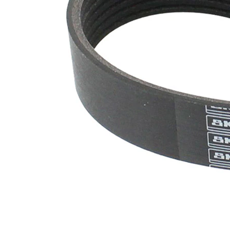
SVHC
SVHC
substance
EPDM
(Ethylen-
Materiál
Propylen-
řemene
Dien-
Kautschuk)