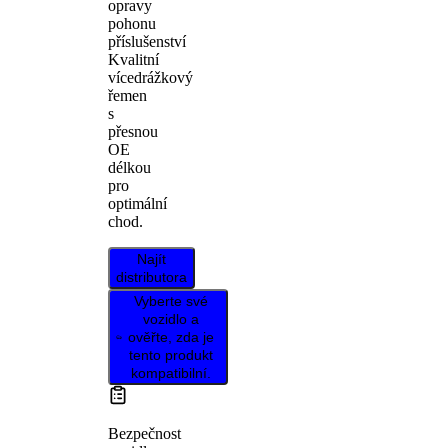
opravy
pohonu
příslušenství
Kvalitní
vícedrážkový
řemen
s
přesnou
OE
délkou
pro
optimální
chod.
Najít
distributora
Vyberte své
vozidlo a
ověřte, zda je
tento produkt
kompatibilní.
Bezpečnost