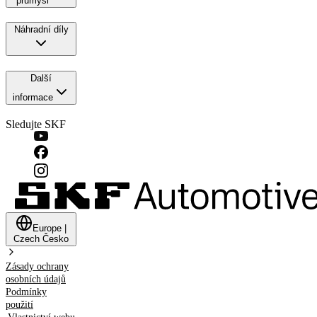
průmysl
Náhradní díly
Další
informace
Sledujte SKF
Europe
|
Czech
Česko
Zásady ochrany
osobních údajů
Podmínky
použití