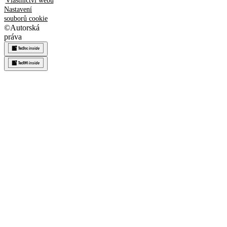
Vlastnictví webu
Nastavení
souborů cookie
©
Autorská
práva