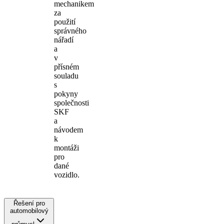
mechanikem
za
použití
správného
nářadí
a
v
přísném
souladu
s
pokyny
společnosti
SKF
a
návodem
k
montáži
pro
dané
vozidlo.
Řešení pro
automobilový