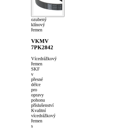
ozubený
klínový
řemen
VKMV
7PK2842
Vícedrážkový
řemen
SKF
v
přesné
délce
pro
opravy
pohonu
příslušenství
Kvalitní
vícedrážkový
řemen
s