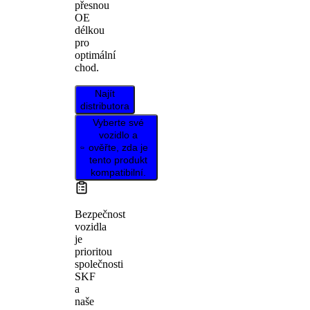
přesnou
OE
délkou
pro
optimální
chod.
Najít
distributora
Vyberte své
vozidlo a
ověřte, zda je
tento produkt
kompatibilní.
Bezpečnost
vozidla
je
prioritou
společnosti
SKF
a
naše