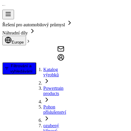
Řešení pro automobilový průmysl
Náhradní díly
Europe
Filtrování a
Katalog
vyhledávání
výrobků
Powertrain
products
Pohon
příslušenství
ozubený
klínový