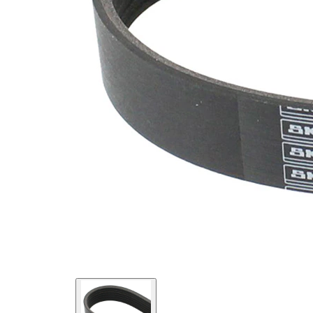
SVHC
SVHC
substance
EPDM
(Ethylen-
Materiál
Propylen-
řemene
Dien-
Kautschuk)