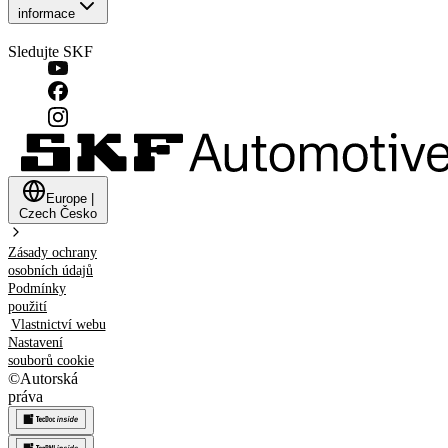
informace
Sledujte SKF
Europe
|
Czech
Česko
Zásady ochrany
osobních údajů
Podmínky
použití
Vlastnictví webu
Nastavení
souborů cookie
©
Autorská
práva