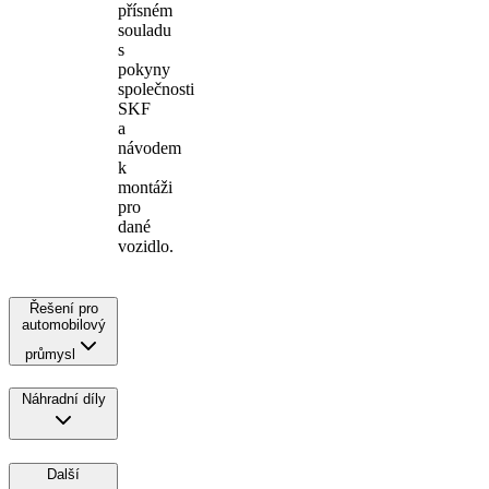
přísném
souladu
s
pokyny
společnosti
SKF
a
návodem
k
montáži
pro
dané
vozidlo.
Řešení pro
automobilový
průmysl
Náhradní díly
Další