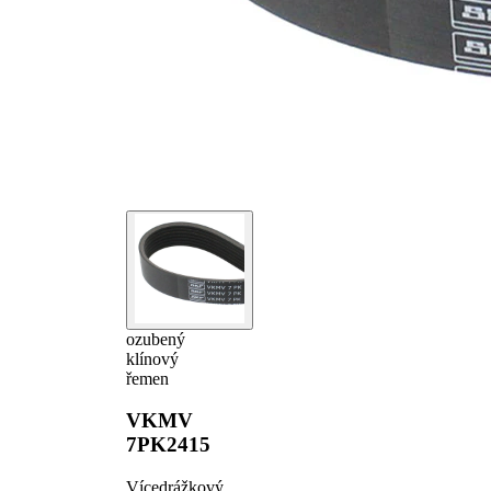
ozubený
klínový
řemen
VKMV
7PK2415
Vícedrážkový