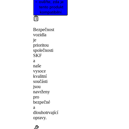
ověřte, zda je
tento produkt
kompatibilní.
Bezpečnost
vozidla
je
prioritou
společnosti
SKF
a
naše
vysoce
kvalitní
součásti
jsou
navrženy
pro
bezpečné
a
dlouhotrvající
opravy.