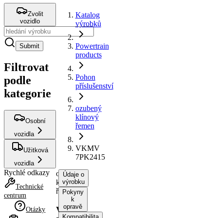
Zvolit
Katalog
vozidlo
výrobků
Powertrain
Submit
products
Filtrovat
Pohon
podle
příslušenství
kategorie
ozubený
klínový
Osobní
řemen
vozidla
VKMV
Užitková
7PK2415
vozidla
Rychlé odkazy
ozubený
Údaje o
klínový
výrobku
Technické
řemen
Pokyny
centrum
k
opravě
VKMV
Otázky
Kompatibilita