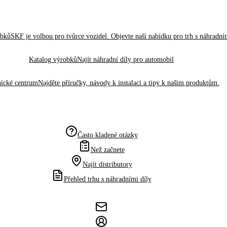
obků
SKF je volbou pro tvůrce vozidel. Objevte naši nabídku pro trh s náhradním
Katalog výrobků
Najít náhradní díly pro automobil
ické centrum
Najděte příručky, návody k instalaci a tipy k našim produktům.
Často kladené otázky
Než začnete
Najít distributory
Přehled trhu s náhradními díly