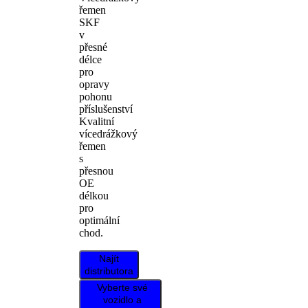
řemen
SKF
v
přesné
délce
pro
opravy
pohonu
příslušenství
Kvalitní
vícedrážkový
řemen
s
přesnou
OE
délkou
pro
optimální
chod.
Najít
distributora
Vyberte své
vozidlo a