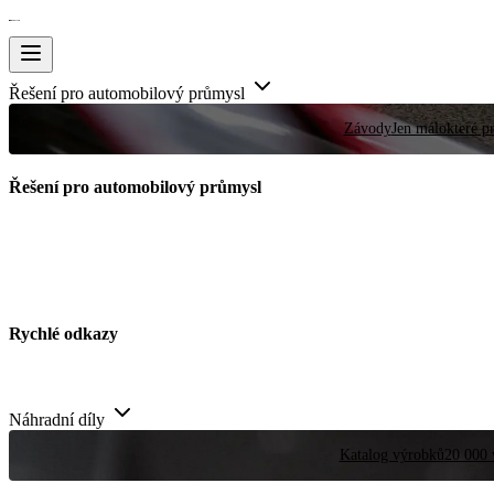
Řešení pro automobilový průmysl
Závody
Jen málokteré pr
Řešení pro automobilový průmysl
Rychlé odkazy
Náhradní díly
Katalog výrobků
20 000 