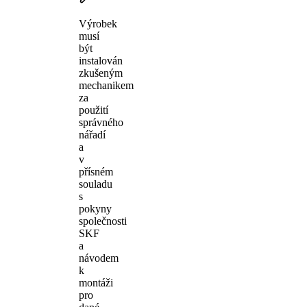
Výrobek
musí
být
instalován
zkušeným
mechanikem
za
použití
správného
nářadí
a
v
přísném
souladu
s
pokyny
společnosti
SKF
a
návodem
k
montáži
pro