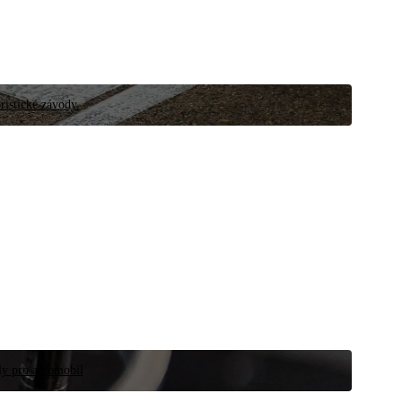
ristické závody.
íly pro automobil