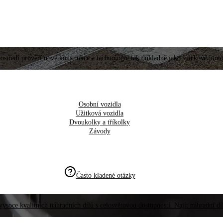
ostředí prověří nové konstrukce a technologie tak důkladně jako špičkové moto
Osobní vozidla
Užitková vozidla
Dvoukolky a tříkolky
Závody
Často kladené otázky
vysoce kvalitních náhradních dílů s celosvětovou dostupností. Najít náhradní d