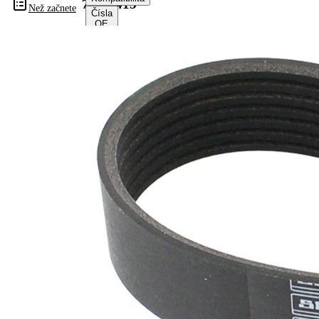
7PK2415
Než začnete
Čísla
OE
Informace o výrobku
Vlastnost
Hodnota
Délka
2415 mm
Šířka
24,92 mm
Barva
černá
Počet
7
žeber
Žádná
SVHC
SVHC
substance
EPDM
(Ethylen-
Materiál
Propylen-
řemene
Dien-
Kautschuk)