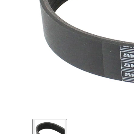
SVHC
SVHC
substance
EPDM
(Ethylen-
Materiál
Propylen-
řemene
Dien-
Kautschuk)