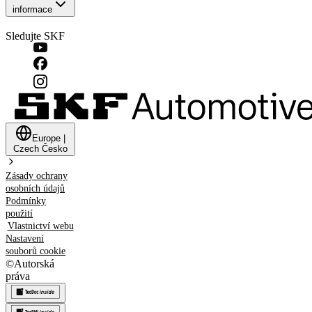
informace
Sledujte SKF
Europe
|
Czech
Česko
Zásady ochrany
osobních údajů
Podmínky
použití
Vlastnictví webu
Nastavení
souborů cookie
©
Autorská
práva