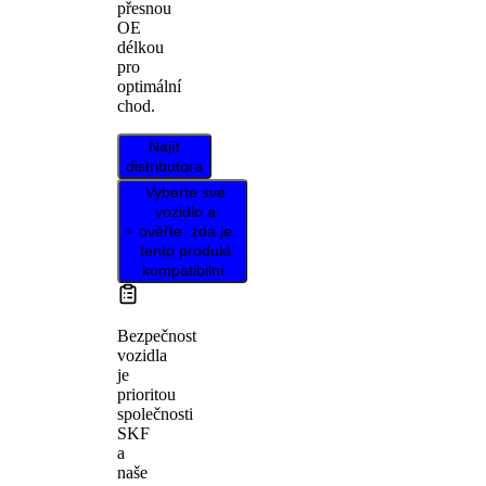
přesnou
OE
délkou
pro
optimální
chod.
Najít
distributora
Vyberte své
vozidlo a
ověřte, zda je
tento produkt
kompatibilní.
Bezpečnost
vozidla
je
prioritou
společnosti
SKF
a
naše