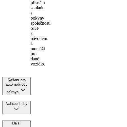
přísném
souladu
s
pokyny
společnosti
SKF
a
návodem
k
montáži
pro
dané
vozidlo.
Řešení pro
automobilový
průmysl
Náhradní díly
Další