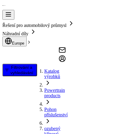
Řešení pro automobilový průmysl
Náhradní díly
Europe
Filtrování a
Katalog
vyhledávání
výrobků
Powertrain
products
Pohon
příslušenství
ozubený
klínový