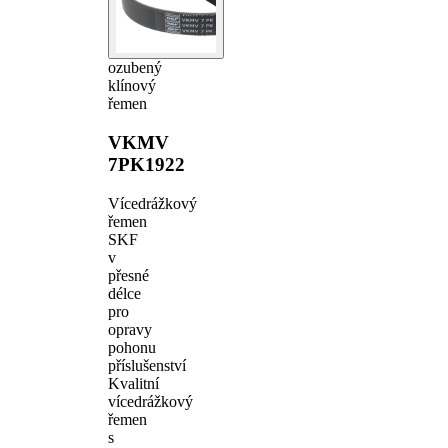
ozubený
klínový
řemen
VKMV
7PK1922
Vícedrážkový
řemen
SKF
v
přesné
délce
pro
opravy
pohonu
příslušenství
Kvalitní
vícedrážkový
řemen
s