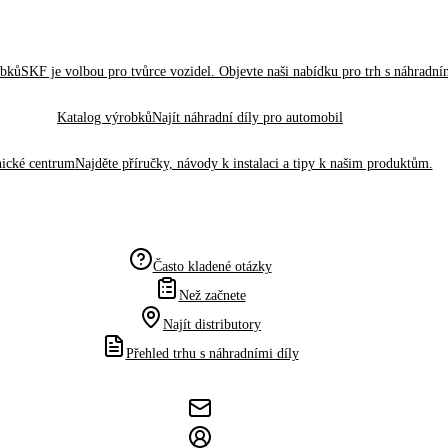
obků
SKF je volbou pro tvůrce vozidel. Objevte naši nabídku pro trh s náhradním
Katalog výrobků
Najít náhradní díly pro automobil
ické centrum
Najděte příručky, návody k instalaci a tipy k našim produktům.
Často kladené otázky
Než začnete
Najít distributory
Přehled trhu s náhradními díly