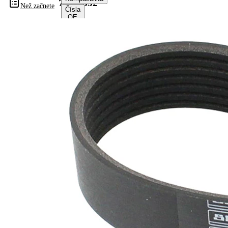
7PK1832
Než začnete
Čísla
OE
Informace o výrobku
Vlastnost
Hodnota
Délka
1832 mm
Šířka
24,92 mm
Barva
černá
Počet
7
žeber
Žádná
SVHC
SVHC
substance
EPDM
(Ethylen-
Materiál
Propylen-
řemene
Dien-
Kautschuk)