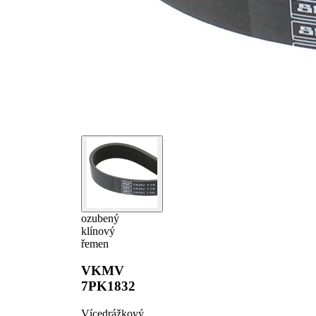
ozubený
klínový
řemen
VKMV
7PK1832
Vícedrážkový