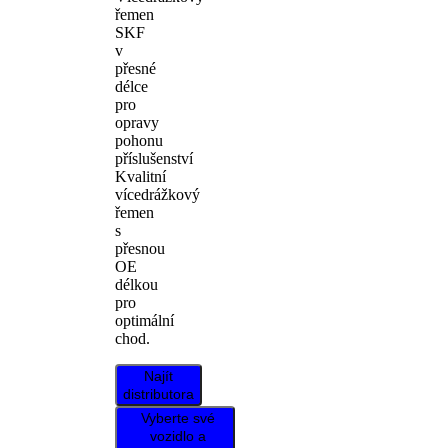
řemen
SKF
v
přesné
délce
pro
opravy
pohonu
příslušenství
Kvalitní
vícedrážkový
řemen
s
přesnou
OE
délkou
pro
optimální
chod.
Najít
distributora
Vyberte své
vozidlo a