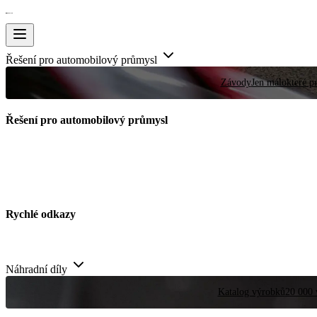
Řešení pro automobilový průmysl
Závody
Jen málokteré pr
Řešení pro automobilový průmysl
Rychlé odkazy
Náhradní díly
Katalog výrobků
20 000 