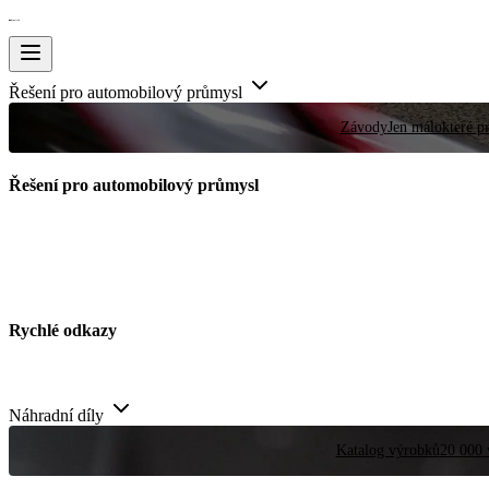
Řešení pro automobilový průmysl
Závody
Jen málokteré pr
Řešení pro automobilový průmysl
Rychlé odkazy
Náhradní díly
Katalog výrobků
20 000 