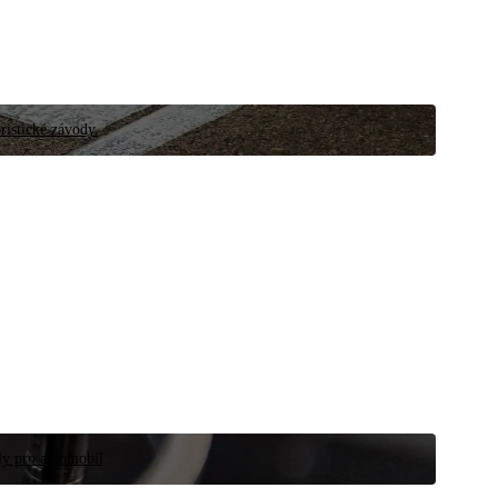
ristické závody.
íly pro automobil