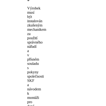
Výrobek
musí
být
instalován
zkušeným
mechanikem
za
použití
správného
nářadí
a
v
přísném
souladu
s
pokyny
společnosti
SKF
a
návodem
k
montáži
pro