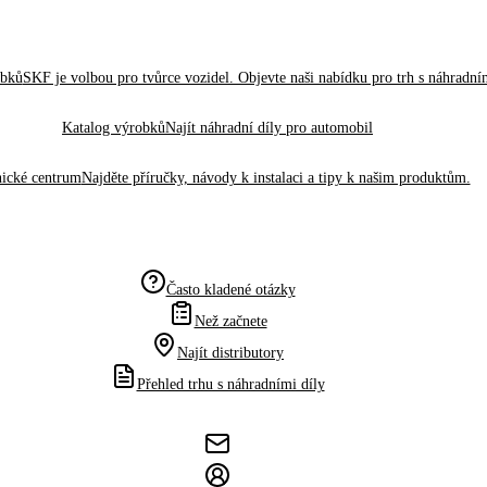
obků
SKF je volbou pro tvůrce vozidel. Objevte naši nabídku pro trh s náhradním
Katalog výrobků
Najít náhradní díly pro automobil
ické centrum
Najděte příručky, návody k instalaci a tipy k našim produktům.
Často kladené otázky
Než začnete
Najít distributory
Přehled trhu s náhradními díly