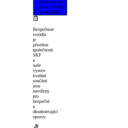
ověřte, zda je
tento produkt
kompatibilní.
Bezpečnost
vozidla
je
prioritou
společnosti
SKF
a
naše
vysoce
kvalitní
součásti
jsou
navrženy
pro
bezpečné
a
dlouhotrvající
opravy.