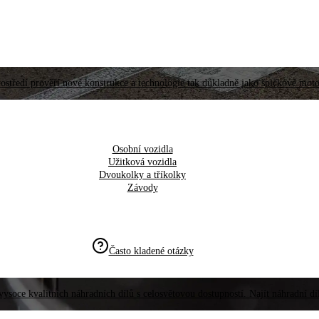
ostředí prověří nové konstrukce a technologie tak důkladně jako špičkové moto
Osobní vozidla
Užitková vozidla
Dvoukolky a tříkolky
Závody
Často kladené otázky
vysoce kvalitních náhradních dílů s celosvětovou dostupností. Najít náhradní d