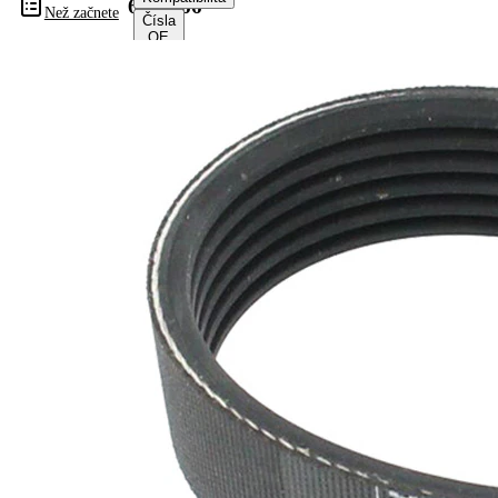
6PK966
Než začnete
Čísla
OE
Informace o výrobku
Vlastnost
Hodnota
Délka
966 mm
Šířka
21,36 mm
Barva
černá
Počet
6
žeber
Žádná
SVHC
SVHC
substance
EPDM
(Ethylen-
Materiál
Propylen-
řemene
Dien-
Kautschuk)