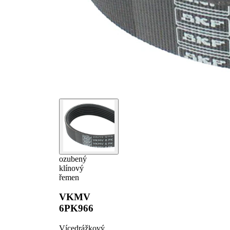
ozubený
klínový
řemen
VKMV
6PK966
Vícedrážkový