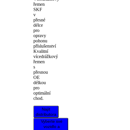
řemen
SKF
v
přesné
délce
pro
opravy
pohonu
příslušenství
Kvalitní
vícedrážkový
řemen
s
přesnou
OE
délkou
pro
optimální
chod.
Najít
distributora
Vyberte své
vozidlo a