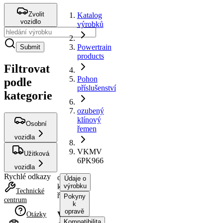
Zvolit
Katalog
vozidlo
výrobků
Powertrain
Submit
products
Filtrovat
Pohon
podle
příslušenství
kategorie
ozubený
klínový
Osobní
řemen
vozidla
VKMV
Užitková
6PK966
vozidla
Rychlé odkazy
ozubený
Údaje o
klínový
výrobku
Technické
řemen
Pokyny
centrum
k
opravě
VKMV
Otázky
Kompatibilita