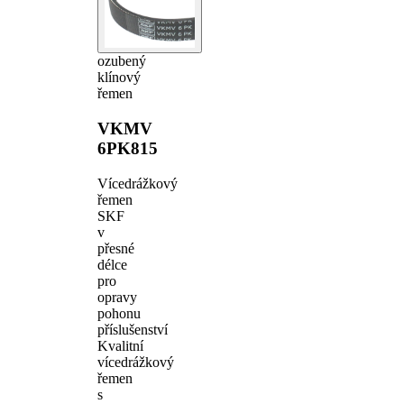
ozubený
klínový
řemen
VKMV
6PK815
Vícedrážkový
řemen
SKF
v
přesné
délce
pro
opravy
pohonu
příslušenství
Kvalitní
vícedrážkový
řemen
s