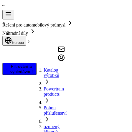
Řešení pro automobilový průmysl
Náhradní díly
Europe
Filtrování a
Katalog
vyhledávání
výrobků
Powertrain
products
Pohon
příslušenství
ozubený
klínový