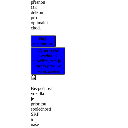
přesnou
OE
délkou
pro
optimální
chod.
Najít
distributora
Vyberte své
vozidlo a
ověřte, zda je
tento produkt
kompatibilní.
Bezpečnost
vozidla
je
prioritou
společnosti
SKF
a
naše