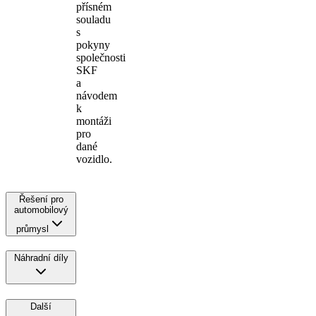
přísném
souladu
s
pokyny
společnosti
SKF
a
návodem
k
montáži
pro
dané
vozidlo.
Řešení pro
automobilový
průmysl
Náhradní díly
Další