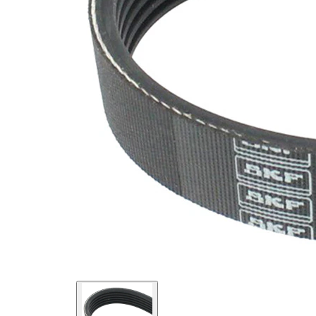
SVHC
SVHC
substance
EPDM
(Ethylen-
Materiál
Propylen-
řemene
Dien-
Kautschuk)