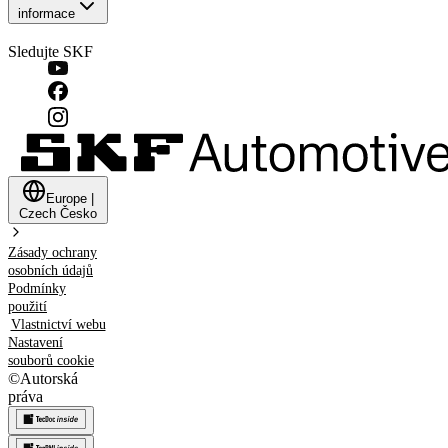
informace
Sledujte SKF
Europe
|
Czech
Česko
Zásady ochrany
osobních údajů
Podmínky
použití
Vlastnictví webu
Nastavení
souborů cookie
©
Autorská
práva