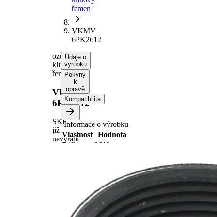
řemen
VKMV
6PK2612
ozubený
Údaje o
klínový
výrobku
řemen
Pokyny
k
opravě
VKMV
Kompatibilita
6PK2612
SKF
Informace o výrobku
již
Vlastnost
Hodnota
nevyrábí
Délka
2612 mm
Šířka
20,5 mm
Barva
černá
Počet
6
žeber
EPDM
(Ethylen-
Materiál
Propylen-