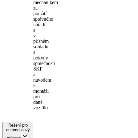
mechanikem
za
použití
správného
nářadí
a
v
přísném
souladu
s
pokyny
společnosti
SKF
a
návodem
k
montáži
pro
dané
vozidlo.
Řešení pro
automobilový