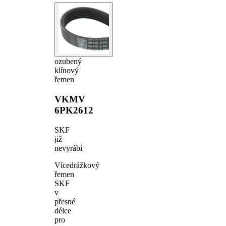
ozubený
klínový
řemen
VKMV
6PK2612
SKF
již
nevyrábí
Vícedrážkový
řemen
SKF
v
přesné
délce
pro