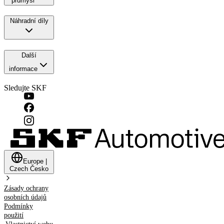
průmysl
Náhradní díly
Další
informace
Sledujte SKF
Europe
|
Czech
Česko
Zásady ochrany
osobních údajů
Podmínky
použití