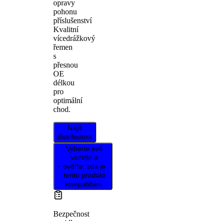
opravy
pohonu
příslušenství
Kvalitní
vícedrážkový
řemen
s
přesnou
OE
délkou
pro
optimální
chod.
Najít
distributora
Vyberte své
vozidlo a
ověřte, zda je
tento produkt
kompatibilní.
Bezpečnost