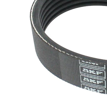
řemene
Dien-
Kautschuk)