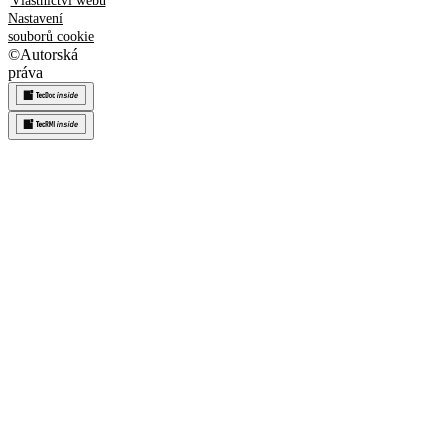
Vlastnictví webu
Nastavení
souborů cookie
©
Autorská
práva