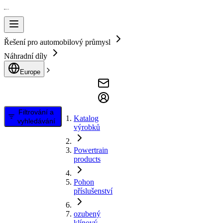
Řešení pro automobilový průmysl
Náhradní díly
Europe
Filtrování a
Katalog
vyhledávání
výrobků
Powertrain
products
Pohon
příslušenství
ozubený
klínový