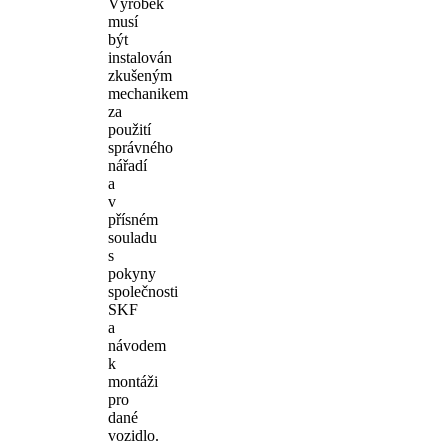
Výrobek
musí
být
instalován
zkušeným
mechanikem
za
použití
správného
nářadí
a
v
přísném
souladu
s
pokyny
společnosti
SKF
a
návodem
k
montáži
pro
dané
vozidlo.