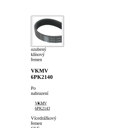
ozubený
klínový
řemen
VKMV
6PK2140
Po
nahrazení
VKMV
6PK2143
Vícedrážkový
řemen