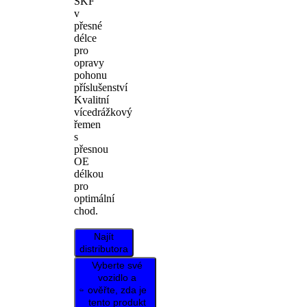
SKF
v
přesné
délce
pro
opravy
pohonu
příslušenství
Kvalitní
vícedrážkový
řemen
s
přesnou
OE
délkou
pro
optimální
chod.
Najít
distributora
Vyberte své
vozidlo a
ověřte, zda je
tento produkt