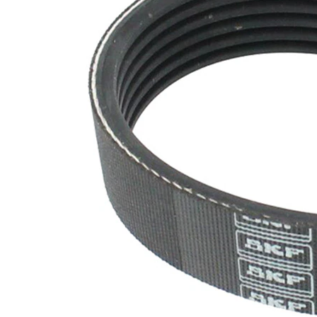
SVHC
SVHC
substance
EPDM
(Ethylen-
Materiál
Propylen-
řemene
Dien-
Kautschuk)