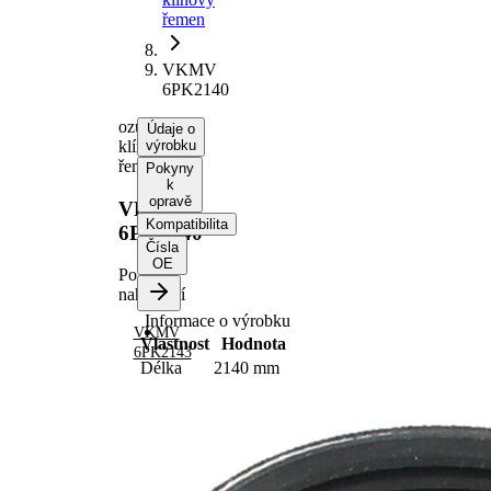
řemen
VKMV
6PK2140
ozubený
Údaje o
klínový
výrobku
řemen
Pokyny
k
opravě
VKMV
Kompatibilita
6PK2140
Čísla
OE
Po
nahrazení
Informace o výrobku
VKMV
Vlastnost
Hodnota
6PK2143
Délka
2140 mm
Šířka
21,36 mm
Barva
černá
Počet
6
žeber
Žádná