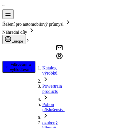
Řešení pro automobilový průmysl
Náhradní díly
Europe
Filtrování a
Katalog
vyhledávání
výrobků
Powertrain
products
Pohon
příslušenství
ozubený
klínový