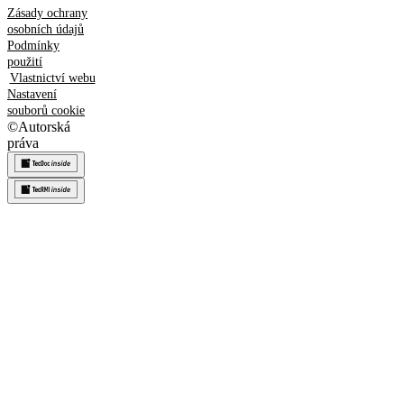
Zásady ochrany
osobních údajů
Podmínky
použití
Vlastnictví webu
Nastavení
souborů cookie
©
Autorská
práva