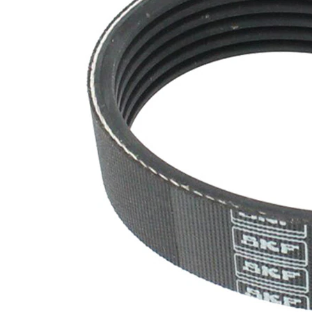
SVHC
SVHC
substance
EPDM
(Ethylen-
Materiál
Propylen-
řemene
Dien-
Kautschuk)