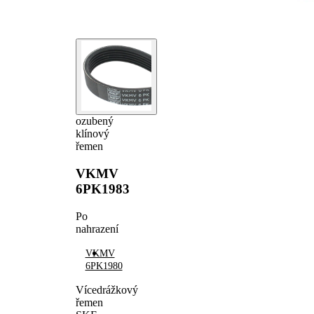
ozubený
klínový
řemen
VKMV
6PK1983
Po
nahrazení
VKMV
6PK1980
Vícedrážkový
řemen