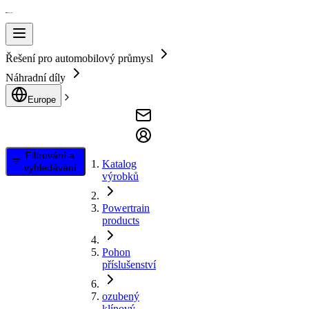
Řešení pro automobilový průmysl
Náhradní díly
Europe
Filtrování a
Katalog
vyhledávání
výrobků
Powertrain
products
Pohon
příslušenství
ozubený
klínový