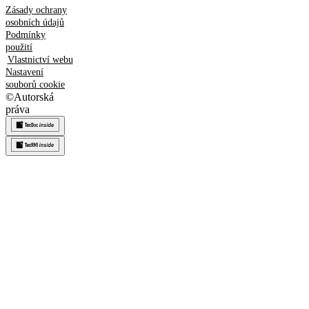
Zásady ochrany
osobních údajů
Podmínky
použití
Vlastnictví webu
Nastavení
souborů cookie
©
Autorská
práva