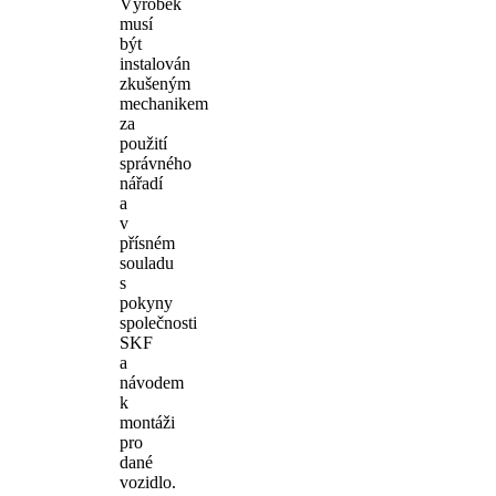
Výrobek
musí
být
instalován
zkušeným
mechanikem
za
použití
správného
nářadí
a
v
přísném
souladu
s
pokyny
společnosti
SKF
a
návodem
k
montáži
pro
dané
vozidlo.