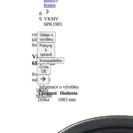
řemen
VKMV
6PK1983
ozubený
Údaje o
klínový
výrobku
řemen
Pokyny
k
opravě
VKMV
Kompatibilita
6PK1983
Čísla
OE
Po
nahrazení
Informace o výrobku
VKMV
Vlastnost
Hodnota
6PK1980
Délka
1983 mm
Šířka
21,36 mm
Barva
černá
Počet
6
žeber
Žádná