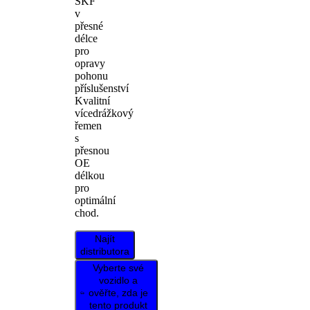
SKF
v
přesné
délce
pro
opravy
pohonu
příslušenství
Kvalitní
vícedrážkový
řemen
s
přesnou
OE
délkou
pro
optimální
chod.
Najít
distributora
Vyberte své
vozidlo a
ověřte, zda je
tento produkt