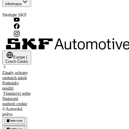
informace
Sledujte SKF
Europe
|
Czech
Česko
Zásady ochrany
osobních údajů
Podmínky
použití
Vlastnictví webu
Nastavení
souborů cookie
©
Autorská
práva