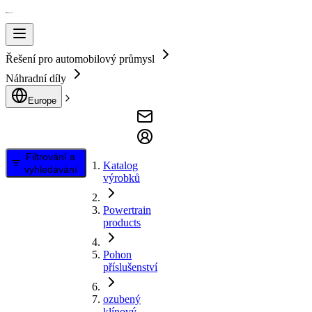
Řešení pro automobilový průmysl
Náhradní díly
Europe
Filtrování a
Katalog
vyhledávání
výrobků
Powertrain
products
Pohon
příslušenství
ozubený
klínový