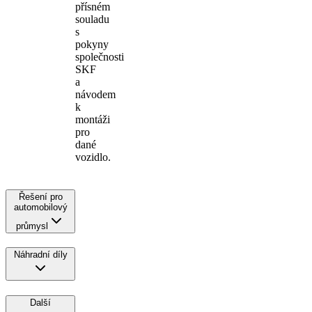
přísném
souladu
s
pokyny
společnosti
SKF
a
návodem
k
montáži
pro
dané
vozidlo.
Řešení pro
automobilový
průmysl
Náhradní díly
Další