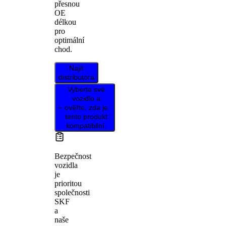
přesnou
OE
délkou
pro
optimální
chod.
Najít
distributora
Vyberte své
vozidlo a
ověřte, zda je
tento produkt
kompatibilní.
Bezpečnost
vozidla
je
prioritou
společnosti
SKF
a
naše