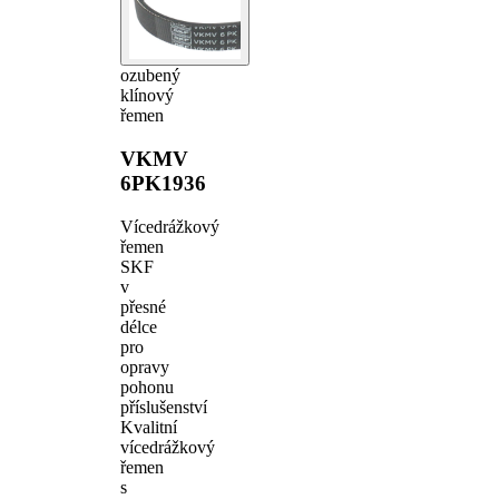
ozubený
klínový
řemen
VKMV
6PK1936
Vícedrážkový
řemen
SKF
v
přesné
délce
pro
opravy
pohonu
příslušenství
Kvalitní
vícedrážkový
řemen
s