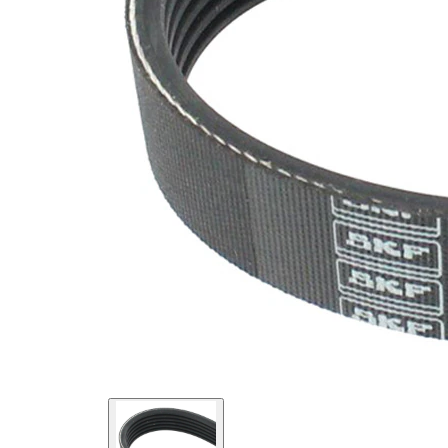
SVHC
SVHC
substance
EPDM
(Ethylen-
Materiál
Propylen-
řemene
Dien-
Kautschuk)