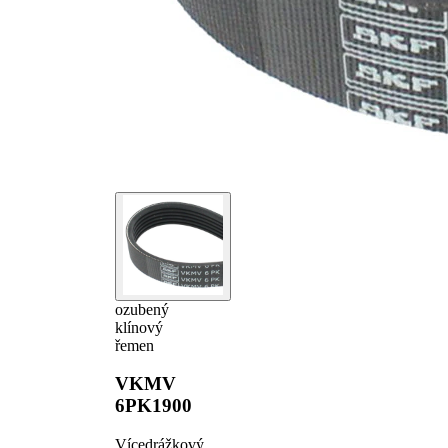
ozubený
klínový
řemen
VKMV
6PK1900
Vícedrážkový