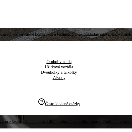
ostředí prověří nové konstrukce a technologie tak důkladně jako špičkové moto
Osobní vozidla
Užitková vozidla
Dvoukolky a tříkolky
Závody
Často kladené otázky
vysoce kvalitních náhradních dílů s celosvětovou dostupností. Najít náhradní d