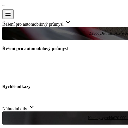
Řešení pro automobilový průmysl
Závody
Jen málokteré pr
Řešení pro automobilový průmysl
Rychlé odkazy
Náhradní díly
Katalog výrobků
20 000 