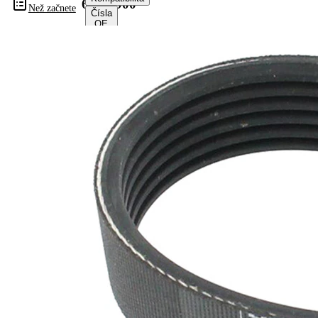
6PK1900
Než začnete
Čísla
OE
Informace o výrobku
Vlastnost
Hodnota
Délka
1900 mm
Šířka
21,36 mm
Barva
černá
Počet
6
žeber
Žádná
SVHC
SVHC
substance
EPDM
(Ethylen-
Materiál
Propylen-
řemene
Dien-
Kautschuk)