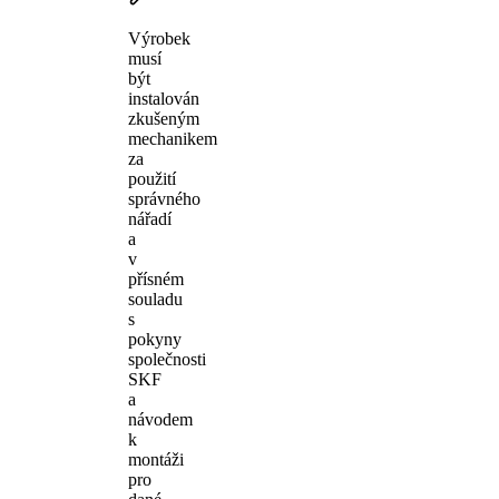
Výrobek
musí
být
instalován
zkušeným
mechanikem
za
použití
správného
nářadí
a
v
přísném
souladu
s
pokyny
společnosti
SKF
a
návodem
k
montáži
pro