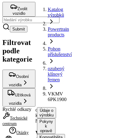
Zvolit
Katalog
vozidlo
výrobků
Powertrain
Submit
products
Filtrovat
Pohon
podle
příslušenství
kategorie
ozubený
klínový
Osobní
řemen
vozidla
VKMV
Užitková
6PK1900
vozidla
Rychlé odkazy
ozubený
Údaje o
klínový
výrobku
Technické
řemen
Pokyny
centrum
k
opravě
VKMV
Otázky
Kompatibilita