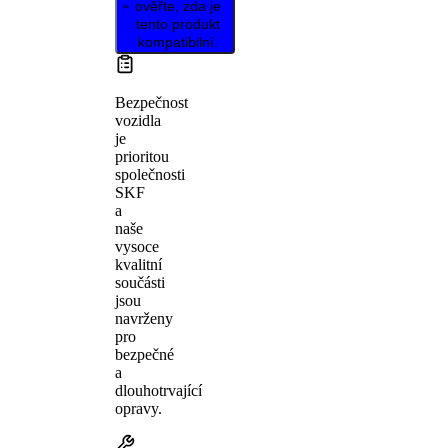
ověřte, zda je
tento produkt
kompatibilní.
Bezpečnost
vozidla
je
prioritou
společnosti
SKF
a
naše
vysoce
kvalitní
součásti
jsou
navrženy
pro
bezpečné
a
dlouhotrvající
opravy.