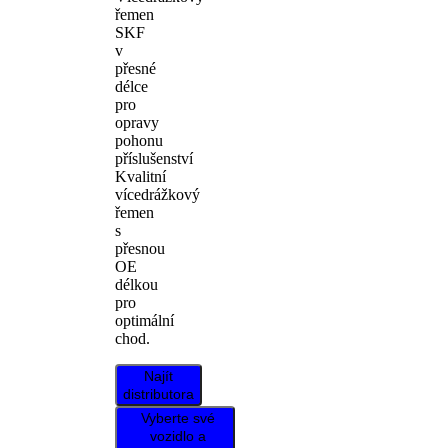
řemen
SKF
v
přesné
délce
pro
opravy
pohonu
příslušenství
Kvalitní
vícedrážkový
řemen
s
přesnou
OE
délkou
pro
optimální
chod.
Najít
distributora
Vyberte své
vozidlo a