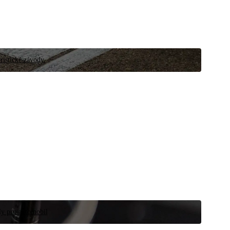
ristické závody.
íly pro automobil