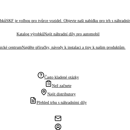
obků
SKF je volbou pro tvůrce vozidel. Objevte naši nabídku pro trh s náhradním
Katalog výrobků
Najít náhradní díly pro automobil
ické centrum
Najděte příručky, návody k instalaci a tipy k našim produktům.
Často kladené otázky
Než začnete
Najít distributory
Přehled trhu s náhradními díly