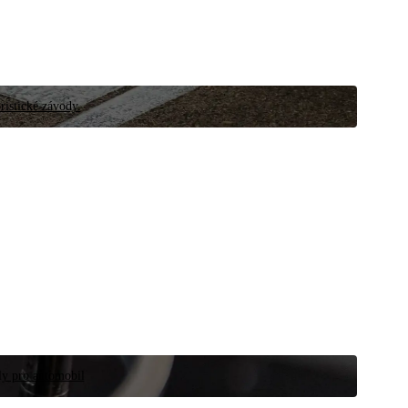
ristické závody.
íly pro automobil