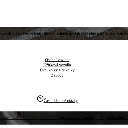
ostředí prověří nové konstrukce a technologie tak důkladně jako špičkové moto
Osobní vozidla
Užitková vozidla
Dvoukolky a tříkolky
Závody
Často kladené otázky
vysoce kvalitních náhradních dílů s celosvětovou dostupností. Najít náhradní d