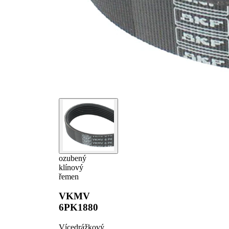
ozubený
klínový
řemen
VKMV
6PK1880
Vícedrážkový