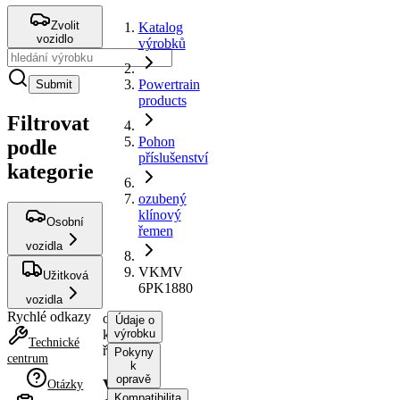
Zvolit
Katalog
vozidlo
výrobků
Powertrain
Submit
products
Filtrovat
Pohon
podle
příslušenství
kategorie
ozubený
klínový
Osobní
řemen
vozidla
VKMV
Užitková
6PK1880
vozidla
Rychlé odkazy
ozubený
Údaje o
klínový
výrobku
Technické
řemen
Pokyny
centrum
k
opravě
VKMV
Otázky
Kompatibilita