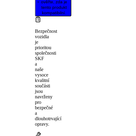
ověřte, zda je
tento produkt
kompatibilní.
Bezpečnost
vozidla
je
prioritou
společnosti
SKF
a
naše
vysoce
kvalitní
součásti
jsou
navrženy
pro
bezpečné
a
dlouhotrvající
opravy.