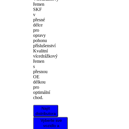
řemen
SKF
v
přesné
délce
pro
opravy
pohonu
příslušenství
Kvalitní
vícedrážkový
řemen
s
přesnou
OE
délkou
pro
optimální
chod.
Najít
distributora
Vyberte své
vozidlo a