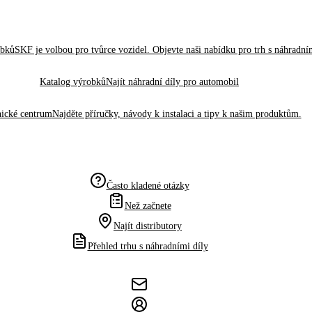
obků
SKF je volbou pro tvůrce vozidel. Objevte naši nabídku pro trh s náhradním
Katalog výrobků
Najít náhradní díly pro automobil
ické centrum
Najděte příručky, návody k instalaci a tipy k našim produktům.
Často kladené otázky
Než začnete
Najít distributory
Přehled trhu s náhradními díly