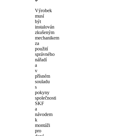
Výrobek
musí
být
instalován
zkušeným
mechanikem
za
použití
správného
nářadí
a
v
přísném
souladu
s
pokyny
společnosti
SKF
a
návodem
k
montáži
pro