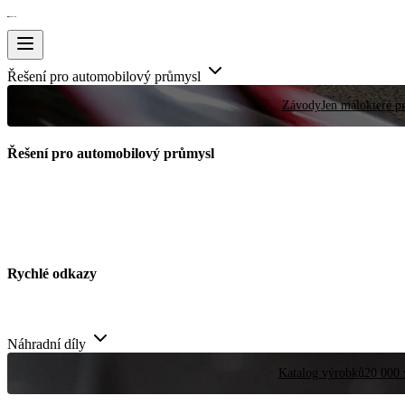
Řešení pro automobilový průmysl
Závody
Jen málokteré pr
Řešení pro automobilový průmysl
Rychlé odkazy
Náhradní díly
Katalog výrobků
20 000 