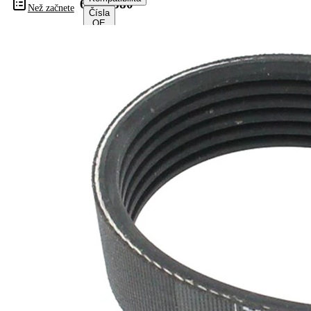
6PK1880
Než začnete
Čísla
OE
Informace o výrobku
Vlastnost
Hodnota
Délka
1880 mm
Šířka
21,36 mm
Barva
černá
Počet
6
žeber
Žádná
SVHC
SVHC
substance
EPDM
(Ethylen-
Materiál
Propylen-
řemene
Dien-
Kautschuk)