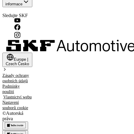
informace
Sledujte SKF
Europe
|
Czech
Česko
Zásady ochrany
osobních údajů
Podmínky
použití
Vlastnictví webu
Nastavení
souborů cookie
©
Autorská
práva