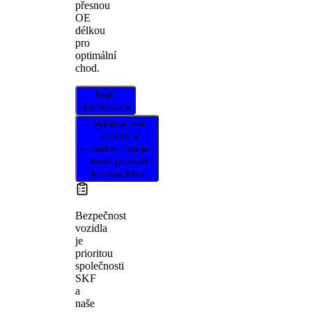
přesnou
OE
délkou
pro
optimální
chod.
Najít
distributora
Vyberte své
vozidlo a
ověřte, zda je
tento produkt
kompatibilní.
Bezpečnost
vozidla
je
prioritou
společnosti
SKF
a
naše