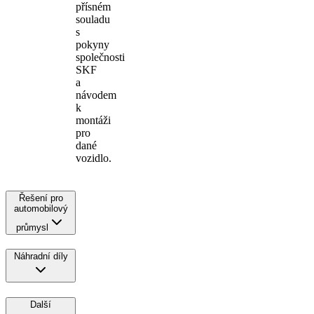
přísném
souladu
s
pokyny
společnosti
SKF
a
návodem
k
montáži
pro
dané
vozidlo.
Řešení pro
automobilový
průmysl
Náhradní díly
Další