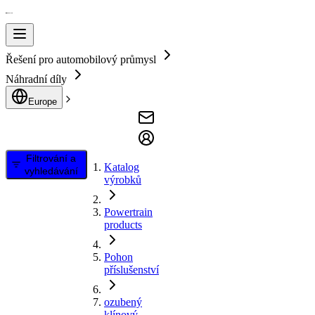
Řešení pro automobilový průmysl
Náhradní díly
Europe
Filtrování a
Katalog
vyhledávání
výrobků
Powertrain
products
Pohon
příslušenství
ozubený
klínový