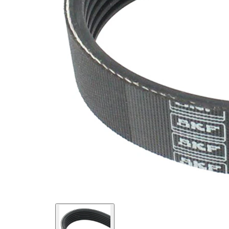
SVHC
SVHC
substance
EPDM
(Ethylen-
Materiál
Propylen-
řemene
Dien-
Kautschuk)