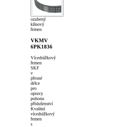
ozubený
klínový
řemen
VKMV
6PK1836
Vícedrážkový
řemen
SKF
v
přesné
délce
pro
opravy
pohonu
příslušenství
Kvalitní
vícedrážkový
řemen
s