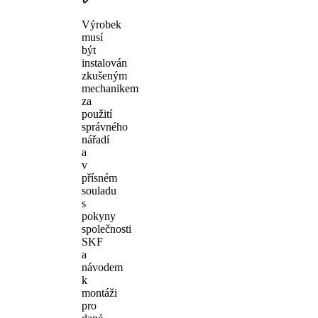
Výrobek
musí
být
instalován
zkušeným
mechanikem
za
použití
správného
nářadí
a
v
přísném
souladu
s
pokyny
společnosti
SKF
a
návodem
k
montáži
pro