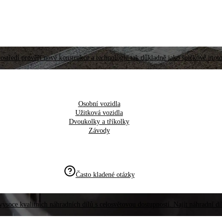
ostředí prověří nové konstrukce a technologie tak důkladně jako špičkové moto
Osobní vozidla
Užitková vozidla
Dvoukolky a tříkolky
Závody
Často kladené otázky
vysoce kvalitních náhradních dílů s celosvětovou dostupností. Najít náhradní d