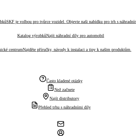
obků
SKF je volbou pro tvůrce vozidel. Objevte naši nabídku pro trh s náhradním
Katalog výrobků
Najít náhradní díly pro automobil
ické centrum
Najděte příručky, návody k instalaci a tipy k našim produktům.
Často kladené otázky
Než začnete
Najít distributory
Přehled trhu s náhradními díly