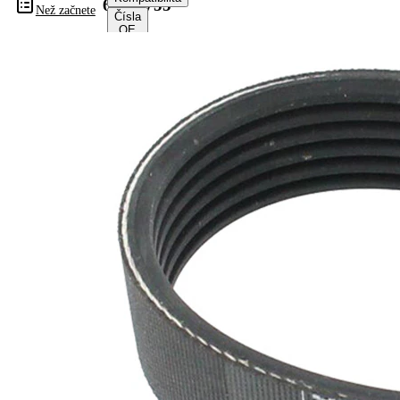
6PK1755
Než začnete
Čísla
OE
Informace o výrobku
Vlastnost
Hodnota
Délka
1755 mm
Šířka
21,36 mm
Barva
černá
Počet
6
žeber
Žádná
SVHC
SVHC
substance
EPDM
(Ethylen-
Materiál
Propylen-
řemene
Dien-
Kautschuk)