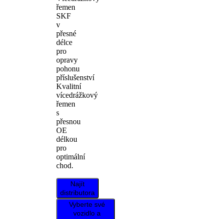
řemen
SKF
v
přesné
délce
pro
opravy
pohonu
příslušenství
Kvalitní
vícedrážkový
řemen
s
přesnou
OE
délkou
pro
optimální
chod.
Najít
distributora
Vyberte své
vozidlo a