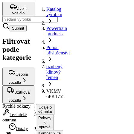
Zvolit
Katalog
vozidlo
výrobků
Powertrain
Submit
products
Filtrovat
Pohon
podle
příslušenství
kategorie
ozubený
klínový
Osobní
řemen
vozidla
VKMV
Užitková
6PK1755
vozidla
Rychlé odkazy
ozubený
Údaje o
klínový
výrobku
Technické
řemen
Pokyny
centrum
k
opravě
VKMV
Otázky
Kompatibilita