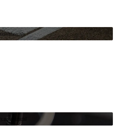
ristické závody.
íly pro automobil