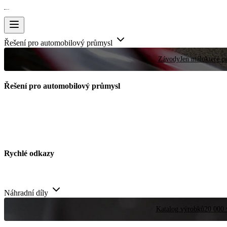
Řešení pro automobilový průmysl
Závody
Jen málokteré pr
Řešení pro automobilový průmysl
Rychlé odkazy
Náhradní díly
Katalog výrobků
20 000 