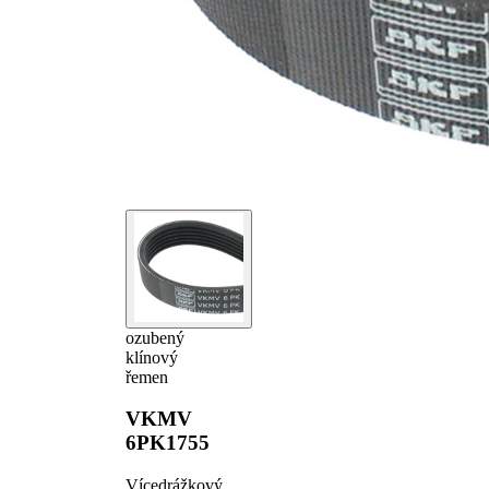
ozubený
klínový
řemen
VKMV
6PK1755
Vícedrážkový