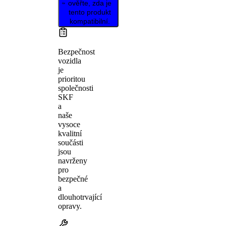
ověřte, zda je
tento produkt
kompatibilní.
Bezpečnost
vozidla
je
prioritou
společnosti
SKF
a
naše
vysoce
kvalitní
součásti
jsou
navrženy
pro
bezpečné
a
dlouhotrvající
opravy.