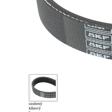
ozubený
klínový