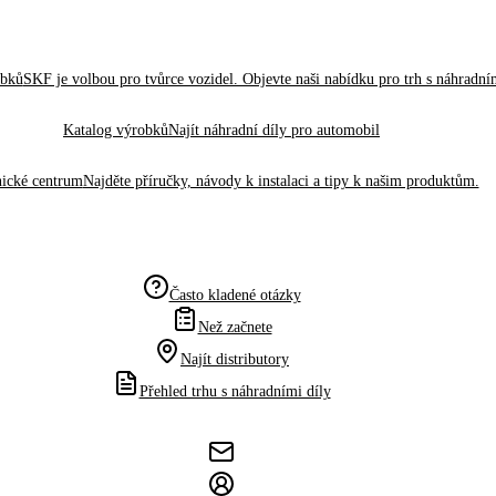
obků
SKF je volbou pro tvůrce vozidel. Objevte naši nabídku pro trh s náhradním
Katalog výrobků
Najít náhradní díly pro automobil
ické centrum
Najděte příručky, návody k instalaci a tipy k našim produktům.
Často kladené otázky
Než začnete
Najít distributory
Přehled trhu s náhradními díly