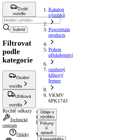
Zvolit
Katalog
vozidlo
výrobků
Powertrain
Submit
products
Filtrovat
Pohon
podle
příslušenství
kategorie
ozubený
klínový
Osobní
řemen
vozidla
VKMV
Užitková
6PK1743
vozidla
Rychlé odkazy
ozubený
Údaje o
klínový
výrobku
Technické
řemen
Pokyny
centrum
k
opravě
VKMV
Otázky
Kompatibilita