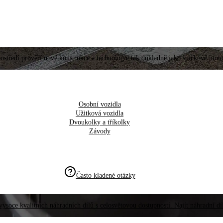
ostředí prověří nové konstrukce a technologie tak důkladně jako špičkové moto
Osobní vozidla
Užitková vozidla
Dvoukolky a tříkolky
Závody
Často kladené otázky
vysoce kvalitních náhradních dílů s celosvětovou dostupností. Najít náhradní d