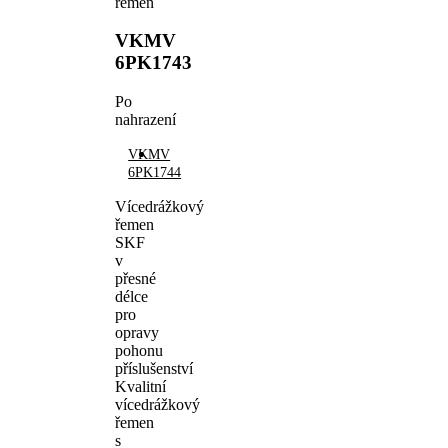
řemen
VKMV
6PK1743
Po
nahrazení
VKMV
6PK1744
Vícedrážkový
řemen
SKF
v
přesné
délce
pro
opravy
pohonu
příslušenství
Kvalitní
vícedrážkový
řemen
s