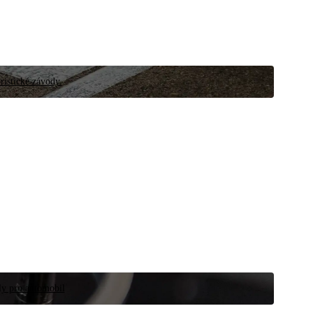
ristické závody.
íly pro automobil