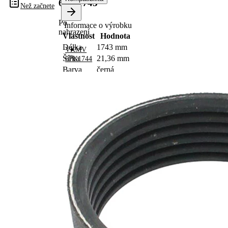
6PK1743
Než začnete
Po
Informace o výrobku
nahrazení
Vlastnost
Hodnota
Délka
1743 mm
VKMV
Šířka
21,36 mm
6PK1744
Barva
černá
Počet
6
žeber
Žádná
SVHC
SVHC
substance
EPDM
(Ethylen-
Materiál
Propylen-
řemene
Dien-
Kautschuk)