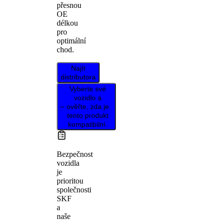
přesnou
OE
délkou
pro
optimální
chod.
Najít
distributora
Vyberte své
vozidlo a
ověřte, zda je
tento produkt
kompatibilní.
Bezpečnost
vozidla
je
prioritou
společnosti
SKF
a
naše