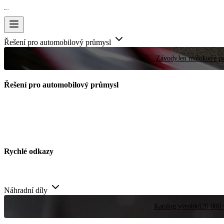
Řešení pro automobilový průmysl
Závody
Jen málokteré pr
Řešení pro automobilový průmysl
Rychlé odkazy
Náhradní díly
Katalog výrobků
20 000 