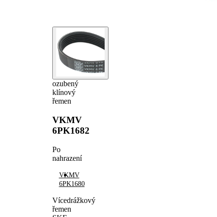
ozubený
klínový
řemen
VKMV
6PK1682
Po
nahrazení
VKMV
6PK1680
Vícedrážkový
řemen