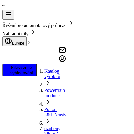
Řešení pro automobilový průmysl
Náhradní díly
Europe
Filtrování a
Katalog
vyhledávání
výrobků
Powertrain
products
Pohon
příslušenství
ozubený
klínový