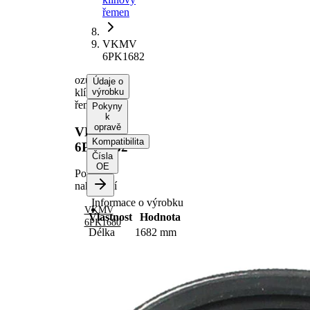
řemen
VKMV
6PK1682
ozubený
Údaje o
klínový
výrobku
řemen
Pokyny
k
opravě
VKMV
Kompatibilita
6PK1682
Čísla
OE
Po
nahrazení
Informace o výrobku
VKMV
Vlastnost
Hodnota
6PK1680
Délka
1682 mm
Šířka
21,36 mm
Barva
černá
Počet
6
žeber
Žádná