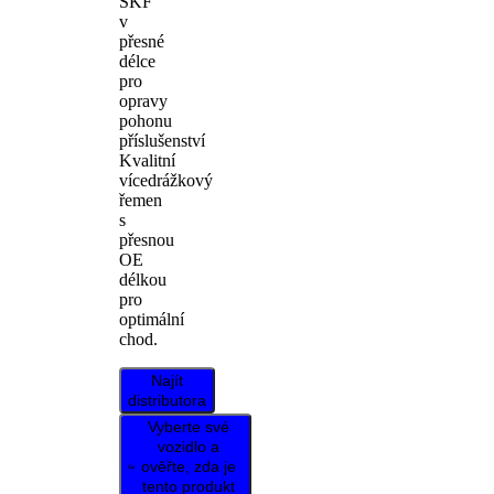
SKF
v
přesné
délce
pro
opravy
pohonu
příslušenství
Kvalitní
vícedrážkový
řemen
s
přesnou
OE
délkou
pro
optimální
chod.
Najít
distributora
Vyberte své
vozidlo a
ověřte, zda je
tento produkt