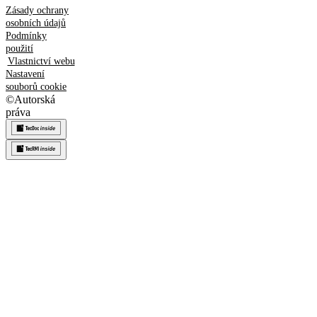
Zásady ochrany
osobních údajů
Podmínky
použití
Vlastnictví webu
Nastavení
souborů cookie
©
Autorská
práva