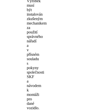
Výrobek
musí
být
instalován
zkušeným
mechanikem
za
použití
správného
nářadí
a
v
přísném
souladu
s
pokyny
společnosti
SKF
a
návodem
k
montáži
pro
dané
vozidlo.