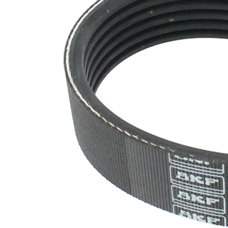
SVHC
SVHC
substance
EPDM
(Ethylen-
Materiál
Propylen-
řemene
Dien-
Kautschuk)