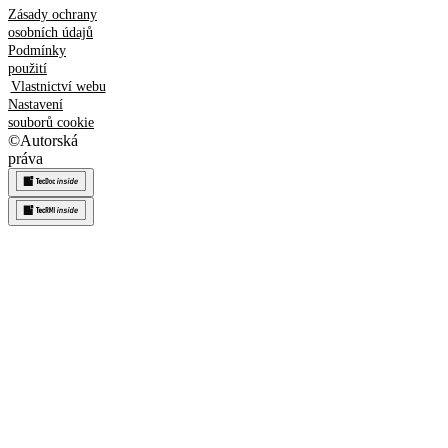
Zásady ochrany
osobních údajů
Podmínky
použití
Vlastnictví webu
Nastavení
souborů cookie
©
Autorská
práva