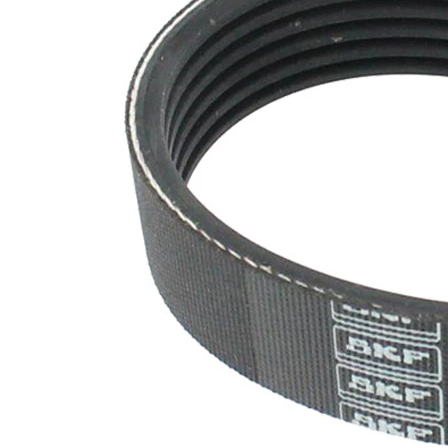
SVHC
SVHC
substance
EPDM
(Ethylen-
Materiál
Propylen-
řemene
Dien-
Kautschuk)