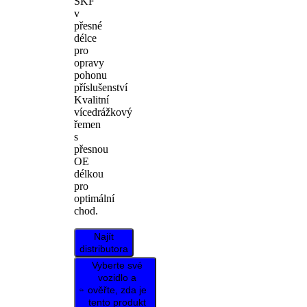
SKF
v
přesné
délce
pro
opravy
pohonu
příslušenství
Kvalitní
vícedrážkový
řemen
s
přesnou
OE
délkou
pro
optimální
chod.
Najít
distributora
Vyberte své
vozidlo a
ověřte, zda je
tento produkt