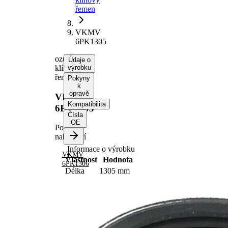
řemen
VKMV
6PK1305
ozubený
Údaje o
klínový
výrobku
řemen
Pokyny
k
opravě
VKMV
Kompatibilita
6PK1305
Čísla
OE
Po
nahrazení
Informace o výrobku
VKMV
Vlastnost
Hodnota
6PK1306
Délka
1305 mm
Šířka
21,36 mm
Barva
černá
Počet
6
žeber
Žádná