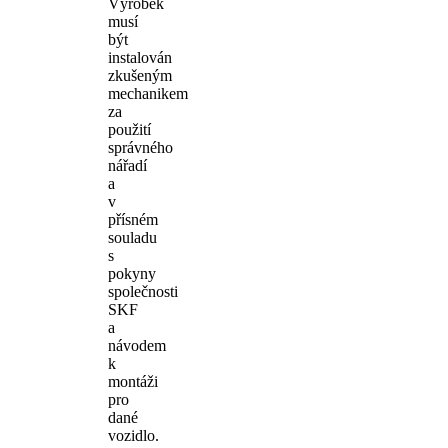
Výrobek
musí
být
instalován
zkušeným
mechanikem
za
použití
správného
nářadí
a
v
přísném
souladu
s
pokyny
společnosti
SKF
a
návodem
k
montáži
pro
dané
vozidlo.