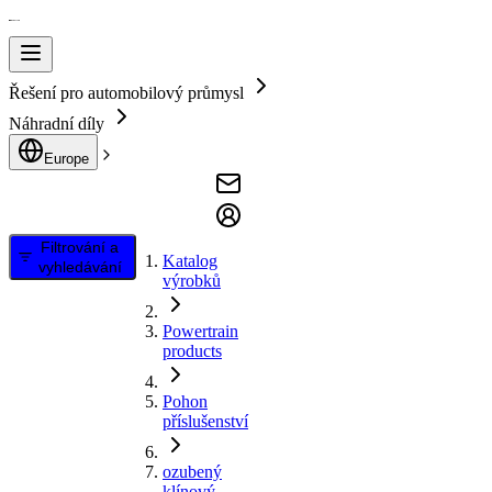
Řešení pro automobilový průmysl
Náhradní díly
Europe
Filtrování a
Katalog
vyhledávání
výrobků
Powertrain
products
Pohon
příslušenství
ozubený
klínový