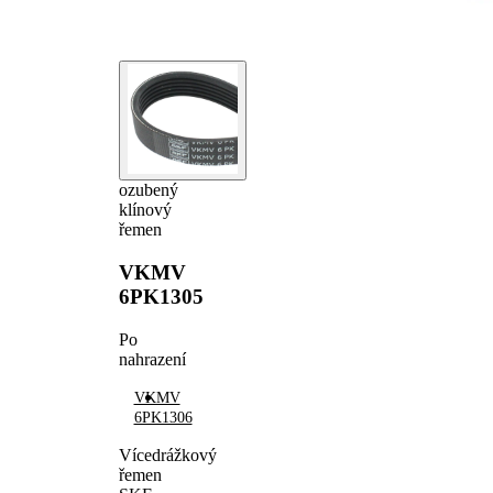
ozubený
klínový
řemen
VKMV
6PK1305
Po
nahrazení
VKMV
6PK1306
Vícedrážkový
řemen