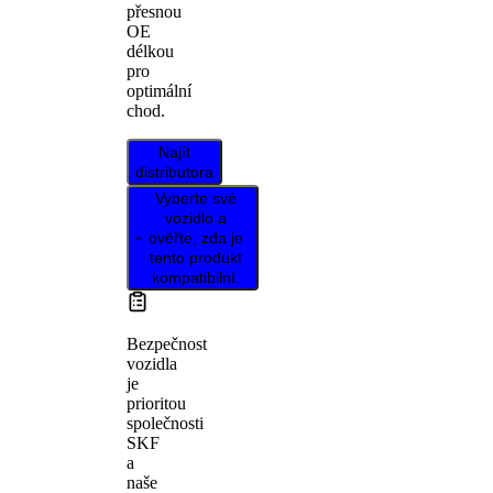
přesnou
OE
délkou
pro
optimální
chod.
Najít
distributora
Vyberte své
vozidlo a
ověřte, zda je
tento produkt
kompatibilní.
Bezpečnost
vozidla
je
prioritou
společnosti
SKF
a
naše