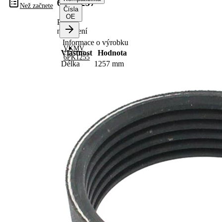
6PK1257
Než začnete
Čísla
OE
Po
nahrazení
Informace o výrobku
VKMV
Vlastnost
Hodnota
6PK1255
Délka
1257 mm
Šířka
21,36 mm
Barva
černá
Počet
6
žeber
Žádná
SVHC
SVHC
substance
EPDM
(Ethylen-
Materiál
Propylen-
řemene
Dien-
Kautschuk)