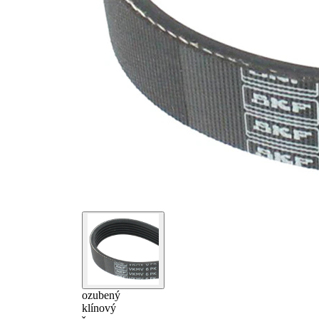
ozubený
klínový