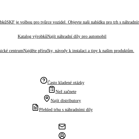
obků
SKF je volbou pro tvůrce vozidel. Objevte naši nabídku pro trh s náhradním
Katalog výrobků
Najít náhradní díly pro automobil
ické centrum
Najděte příručky, návody k instalaci a tipy k našim produktům.
Často kladené otázky
Než začnete
Najít distributory
Přehled trhu s náhradními díly