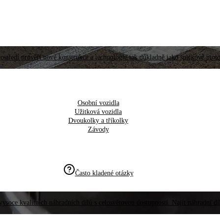
ostředí prověří nové konstrukce a technologie tak důkladně jako špičkové moto
Osobní vozidla
Užitková vozidla
Dvoukolky a tříkolky
Závody
Často kladené otázky
vysoce kvalitních náhradních dílů s celosvětovou dostupností. Najít náhradní d