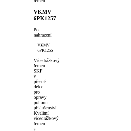
řemen
VKMV
6PK1257
Po
nahrazení
VKMV
6PK1255
Vícedrážkový
řemen
SKF
v
přesné
délce
pro
opravy
pohonu
příslušenství
Kvalitní
vícedrážkový
řemen
s