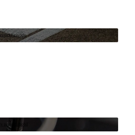
ristické závody.
íly pro automobil