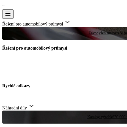
Řešení pro automobilový průmysl
Závody
Jen málokteré pr
Řešení pro automobilový průmysl
Rychlé odkazy
Náhradní díly
Katalog výrobků
20 000 