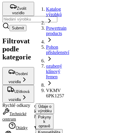
Zvolit
Katalog
vozidlo
výrobků
Powertrain
Submit
products
Filtrovat
Pohon
podle
příslušenství
kategorie
ozubený
klínový
Osobní
řemen
vozidla
VKMV
Užitková
6PK1257
vozidla
Rychlé odkazy
ozubený
Údaje o
klínový
výrobku
Technické
řemen
Pokyny
centrum
k
opravě
VKMV
Otázky
Kompatibilita