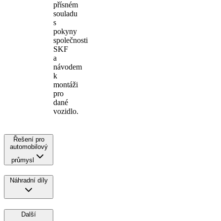
přísném
souladu
s
pokyny
společnosti
SKF
a
návodem
k
montáži
pro
dané
vozidlo.
Řešení pro
automobilový
průmysl
Náhradní díly
Další