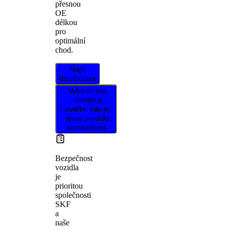
přesnou
OE
délkou
pro
optimální
chod.
Najít
distributora
Vyberte své
vozidlo a
ověřte, zda je
tento produkt
kompatibilní.
Bezpečnost
vozidla
je
prioritou
společnosti
SKF
a
naše