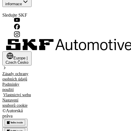
informace
Sledujte SKF
Europe
|
Czech
Česko
Zásady ochrany
osobních údajů
Podmínky
použití
Vlastnictví webu
Nastavení
souborů cookie
©
Autorská
práva