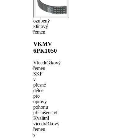
ozubený
klínový
řemen
VKMV
6PK1050
Vícedrážkový
řemen
SKF
v
přesné
délce
pro
opravy
pohonu
příslušenství
Kvalitní
vícedrážkový
řemen
s