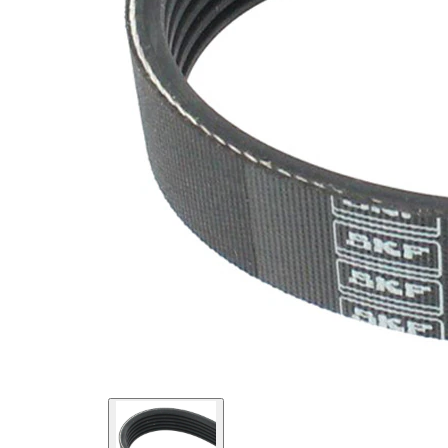
SVHC
SVHC
substance
EPDM
(Ethylen-
Materiál
Propylen-
řemene
Dien-
Kautschuk)